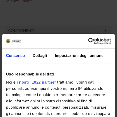
Scienze Umane
COMPONENTI
Alessia Maria Aurora Bevilacqua
Consenso
Dettagli
Impostazioni degli annunci
In
Roberta Silva
Uso responsabile dei dati
SEDUTE E VERBALI
Noi e
i nostri 1022 partner
trattiamo i vostri dati
personali, ad esempio il vostro numero IP, utilizzando
tecnologie come i cookie per memorizzare e accedere
alle informazioni sul vostro dispositivo al fine di
ORGANIZZAZIONE
pubblicare annunci e contenuti personalizzati, misurare
gli annunci e i contenuti, ricercare il pubblico e sviluppare