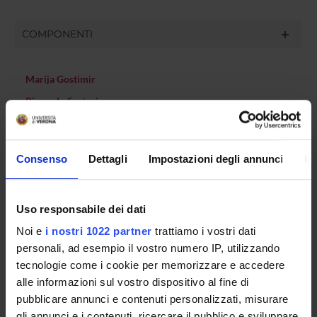
COMPONENTI
Marija Gostimir
Riccardo Sartori
Cristina Cocchi
Raffaele Ferragina
Consenso
Dettagli
Impostazioni degli annunci
In
Serena Piazza
Uso responsabile dei dati
SEDUTE E VERBALI
Noi e
i nostri 1022 partner
trattiamo i vostri dati
personali, ad esempio il vostro numero IP, utilizzando
tecnologie come i cookie per memorizzare e accedere
alle informazioni sul vostro dispositivo al fine di
pubblicare annunci e contenuti personalizzati, misurare
ORGANIZZAZIONE
gli annunci e i contenuti, ricercare il pubblico e sviluppare