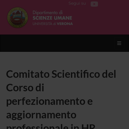
Segui su
Toggl
Comitato Scientifico del
Corso di
perfezionamento e
aggiornamento
professionale in HR