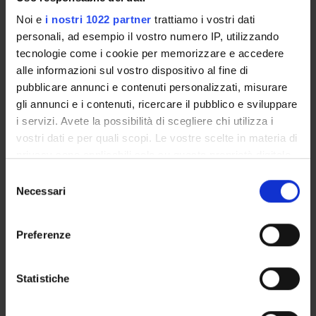
Paola Savi
Noi e
i nostri 1022 partner
trattiamo i vostri dati
Componente
personali, ad esempio il vostro numero IP, utilizzando
Michele Scandola
tecnologie come i cookie per memorizzare e accedere
Componente
alle informazioni sul vostro dispositivo al fine di
pubblicare annunci e contenuti personalizzati, misurare
gli annunci e i contenuti, ricercare il pubblico e sviluppare
i servizi. Avete la possibilità di scegliere chi utilizza i
SEDUTE E VERBALI
vostri dati e per quali scopi. Le vostre scelte in materia di
privacy sono applicabili solo su questa proprietà digitale
in cui avete effettuato le vostre scelte. È possibile
Selezione
modificare o revocare il proprio consenso in qualsiasi
Necessari
del
ORGANIZZAZIONE
momento dalla Dichiarazione sui cookie o facendo clic
consenso
sull'icona di attivazione della privacy.
GOVERNANCE
Preferenze
Con il tuo consenso, vorremmo anche:
COMMISSIONI
raccogliere informazioni sulla tua posizione
Statistiche
UFFICI E STRUTTURE DI SERVIZIO
geografica, con un'approssimazione di qualche
metro,