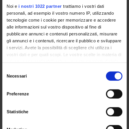
Riccardo Sartori
Noi e
i nostri 1022 partner
trattiamo i vostri dati
Presidente
personali, ad esempio il vostro numero IP, utilizzando
Giorgio Gosetti
tecnologie come i cookie per memorizzare e accedere
Componente
alle informazioni sul vostro dispositivo al fine di
Donata Gottardi
pubblicare annunci e contenuti personalizzati, misurare
Componente
gli annunci e i contenuti, ricercare il pubblico e sviluppare
i servizi. Avete la possibilità di scegliere chi utilizza i
Luigina Mortari
vostri dati e per quali scopi. Le vostre scelte in materia di
Componente
privacy sono applicabili solo su questa proprietà digitale
Giuseppe Tacconi
in cui avete effettuato le vostre scelte. È possibile
Componente
Selezione
modificare o revocare il proprio consenso in qualsiasi
Necessari
del
momento dalla Dichiarazione sui cookie o facendo clic
consenso
sull'icona di attivazione della privacy.
SEDUTE E VERBALI
Preferenze
Con il tuo consenso, vorremmo anche:
raccogliere informazioni sulla tua posizione
Statistiche
geografica, con un'approssimazione di qualche
Presentazione
metro,