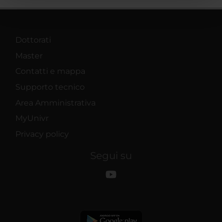
pubblicità e social media, i quali potrebbero combinarle
con altre informazioni che hai fornito loro o che hanno
raccolto dal tuo utilizzo dei loro servizi.
Dottorati
Master
Contatti e mappa
Supporto tecnico
Area Amministrativa
MyUnivr
Privacy policy
Segui su