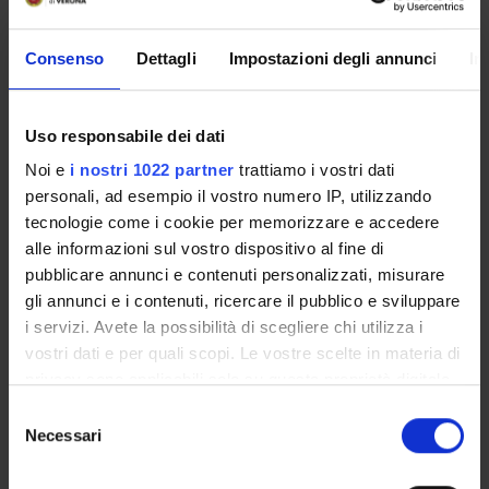
Comitato scientifico del Corso di Perfezionamento e di
Consenso
Dettagli
Impostazioni degli annunci
In
Aggiornamento professionale in Costruire l’antirazzismo
Uso responsabile dei dati
Noi e
i nostri 1022 partner
trattiamo i vostri dati
personali, ad esempio il vostro numero IP, utilizzando
tecnologie come i cookie per memorizzare e accedere
Presentazione
alle informazioni sul vostro dispositivo al fine di
Come iscriversi
pubblicare annunci e contenuti personalizzati, misurare
Piani didattici
gli annunci e i contenuti, ricercare il pubblico e sviluppare
Insegnamenti
i servizi. Avete la possibilità di scegliere chi utilizza i
Bacheca avvisi
vostri dati e per quali scopi. Le vostre scelte in materia di
Organi collegiali e di governo
privacy sono applicabili solo su questa proprietà digitale
in cui avete effettuato le vostre scelte. È possibile
Selezione
modificare o revocare il proprio consenso in qualsiasi
Necessari
del
OFFERTA FORMATIVA
momento dalla Dichiarazione sui cookie o facendo clic
consenso
sull'icona di attivazione della privacy.