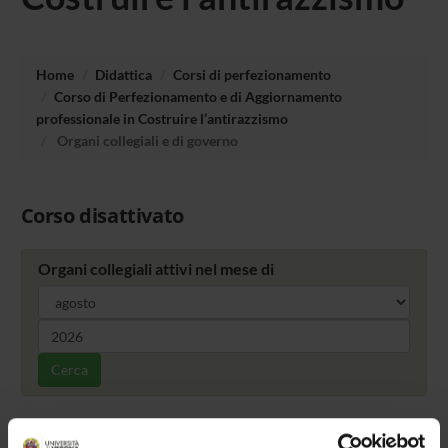
Home
Didattica
Corsi di perfezionamento
Corso di Perfezionamento e di Aggiornamento
professionale in Costruire l’antirazzismo
Organi collegiali e di governo
Corso disattivato
Organi collegiali attivi nel mese di
Cerca