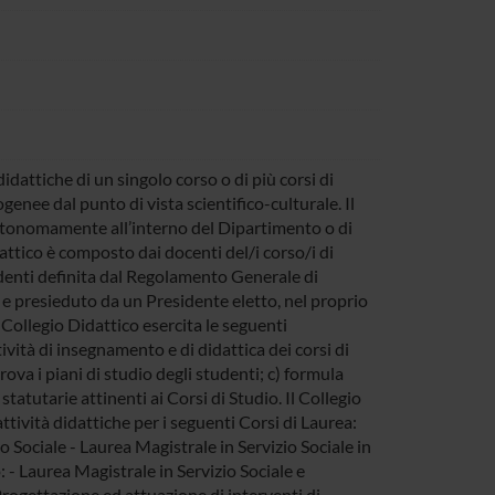
didattiche di un singolo corso o di più corsi di
enee dal punto di vista scientifico-culturale. Il
autonomamente all’interno del Dipartimento o di
attico è composto dai docenti del/i corso/i di
denti definita dal Regolamento Generale di
 e presieduto da un Presidente eletto, nel proprio
 Collegio Didattico esercita le seguenti
tività di insegnamento e di didattica dei corsi di
ova i piani di studio degli studenti; c) formula
statutarie attinenti ai Corsi di Studio. Il Collegio
attività didattiche per i seguenti Corsi di Laurea:
io Sociale - Laurea Magistrale in Servizio Sociale in
- Laurea Magistrale in Servizio Sociale e
 Progettazione ed attuazione di interventi di