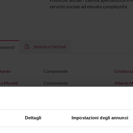
servizio sociale ad elevata complessit
Sedute e Verbali
onenti
enardo
Componente
Cristina L
ca Moretti
Componente
Alberto M
Stanzani
Componente
Filippo
Giacomo 
 Tessari
Componente senza diritto di
voto
Anna Mar
Dettagli
Impostazioni degli annunci
occo Tussardi
Componente
Luca Mor