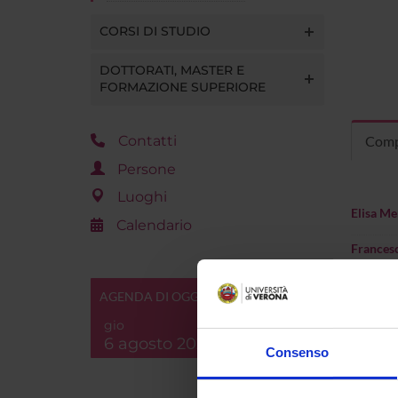
CORSI DI STUDIO
DOTTORATI, MASTER E
FORMAZIONE SUPERIORE
Contatti
Comp
Persone
Luoghi
Elisa M
Calendario
Frances
Sandro 
AGENDA DI OGGI
Stefania
gio
6 agosto 2026
Consenso
Ilaria T