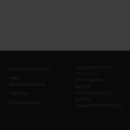
Lungadige Porta
Supporto tecnico
Vittoria, 17
Area
37129 Verona
Amministrativa
Partita
IVA01541040232
MyUnivr
Codice
Privacy policy
Fiscale93009870234