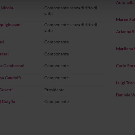
Antonella
lizzo dei loro servizi.
 Nicola
Componente senza diritto di
voto
Marco Sal
quigiovanni
Componente senza diritto di
voto
Arianna S
si
Componente
Marilena S
rrari
Componente
a Gamberoni
Componente
Carlo Sor
sa Gandolfi
Componente
Luigi Tro
Gosetti
Presidente
Daniele V
 Guiglia
Componente