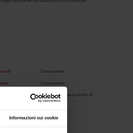
à
onardi
Componente
attei
Componente
Componente senza diritto di
Meneghetti
voto
ia Meneghini
Componente
Informazioni sui cookie
i
Componente