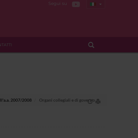
Segui su
TATTI
ll'a.a. 2007/2008
Organi collegiali e di governo