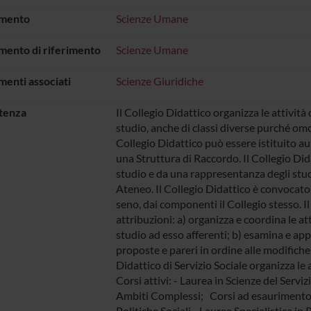
imento
Scienze Umane
mento di riferimento
Scienze Umane
menti associati
Scienze Giuridiche
tenza
Il Collegio Didattico organizza le attività 
studio, anche di classi diverse purché omog
Collegio Didattico può essere istituito 
una Struttura di Raccordo. Il Collegio Did
studio e da una rappresentanza degli stu
Ateneo. Il Collegio Didattico è convocato
seno, dai componenti il Collegio stesso. Il
attribuzioni: a) organizza e coordina le at
studio ad esso afferenti; b) esamina e appr
proposte e pareri in ordine alle modifiche 
Didattico di Servizio Sociale organizza le 
Corsi attivi: - Laurea in Scienze del Serviz
Ambiti Complessi; Corsi ad esaurimento: 
Politiche Sociali - Laurea Specialistica in