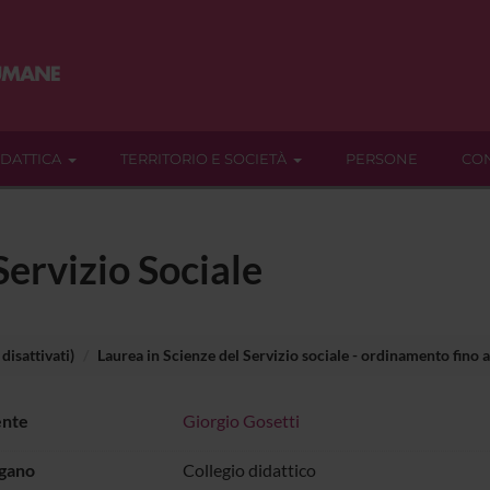
IDATTICA
TERRITORIO E SOCIETÀ
PERSONE
CON
Servizio Sociale
disattivati)
Laurea in Scienze del Servizio sociale - ordinamento fino a
ente
Giorgio Gosetti
rgano
Collegio didattico