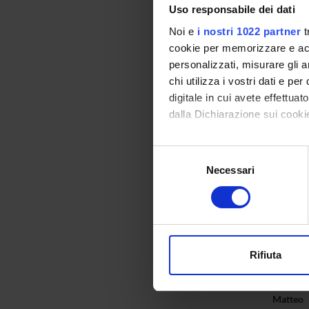
Vittorio
Uso responsabile dei dati
Noi e
i nostri 1022 partner
t
Frances
cookie per memorizzare e acce
personalizzati, misurare gli an
Anna Ca
chi utilizza i vostri dati e pe
digitale in cui avete effettua
Stefano 
dalla Dichiarazione sui cookie
Sergio C
Con il tuo consenso, vorrem
Rosanna
Selezione
raccogliere informazi
Necessari
del
Roberto 
Identificare il tuo di
consenso
digitali).
Approfondisci come vengono el
Frances
modificare o ritirare il tuo 
Giorgia 
Rifiuta
Utilizziamo i cookie per perso
nostro traffico. Condividiamo 
Samuele
Matteo
di analisi dei dati web, pubbl