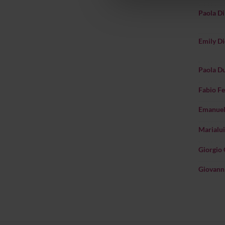
che hanno raccolto dal tuo uti
Paola Di
Emily Di
Paola Du
Fabio Fe
Emanuel
Marialui
Giorgio 
Giovanni