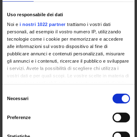
Offerta formativa da definire
Uso responsabile dei dati
ULTERIORI ATTIVITÀ DIDATTICHE
Noi e
i nostri 1022 partner
trattiamo i vostri dati
personali, ad esempio il vostro numero IP, utilizzando
tecnologie come i cookie per memorizzare e accedere
alle informazioni sul vostro dispositivo al fine di
pubblicare annunci e contenuti personalizzati, misurare
Presentazione
gli annunci e i contenuti, ricercare il pubblico e sviluppare
Come iscriversi
i servizi. Avete la possibilità di scegliere chi utilizza i
Piani didattici
vostri dati e per quali scopi. Le vostre scelte in materia di
Insegnamenti
privacy sono applicabili solo su questa proprietà digitale
Bacheca avvisi
in cui avete effettuato le vostre scelte. È possibile
Selezione
Organi collegiali e di governo
modificare o revocare il proprio consenso in qualsiasi
Necessari
del
momento dalla Dichiarazione sui cookie o facendo clic
consenso
sull'icona di attivazione della privacy.
OFFERTA FORMATIVA
Preferenze
Con il tuo consenso, vorremmo anche:
CORSI DI STUDIO
raccogliere informazioni sulla tua posizione
Statistiche