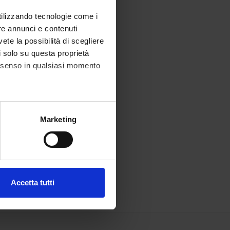
utilizzando tecnologie come i
re annunci e contenuti
vete la possibilità di scegliere
li solo su questa proprietà
consenso in qualsiasi momento
alche metro,
Marketing
e specifiche (impronte
ezione dettagli
. Puoi
Accetta tutti
l media e per analizzare il
ostri partner che si occupano
azioni che hai fornito loro o