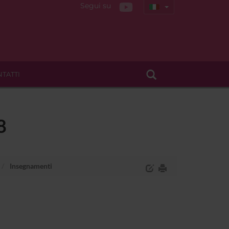
Segui su
TATTI
8
Insegnamenti