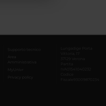
Lungadige Porta
Supporto tecnico
Vittoria, 17
Area
37129 Verona
Amministrativa
Partita
IVA01541040232
MyUnivr
Codice
Privacy policy
Fiscale93009870234