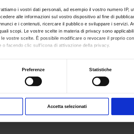
rattiamo i vostri dati personali, ad esempio il vostro numero IP, 
dere alle informazioni sul vostro dispositivo al fine di pubblica
nunci e i contenuti, ricercare il pubblico e sviluppare i servizi. A
r quali scopi. Le vostre scelte in materia di privacy sono applicabi
to le vostre scelte. È possibile modificare o revocare il proprio 
 o facendo clic sull'icona di attivazione della privacy.
mo anche:
oni sulla tua posizione geografica, con un'approssimazione di qu
Preferenze
Statistiche
spositivo, scansionandolo attivamente alla ricerca di caratteristich
aborati i tuoi dati personali e imposta le tue preferenze nella
s
consenso in qualsiasi momento dalla Dichiarazione sui cookie.
Accetta selezionati
nalizzare contenuti ed annunci, per fornire funzionalità dei socia
inoltre informazioni sul modo in cui utilizzi il nostro sito con i n
icità e social media, i quali potrebbero combinarle con altre inform
lizzo dei loro servizi.