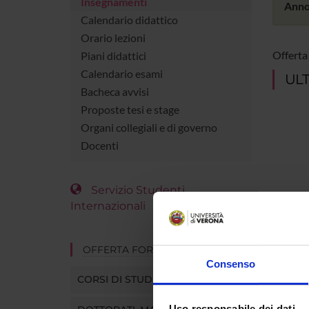
Insegnamenti
Anno
Calendario didattico
Orario lezioni
Offerta
Piani didattici
Calendario esami
ULT
Bacheca avvisi
Proposte tesi e stage
Organi collegiali e di governo
Docenti
Servizio Studenti
Internazionali
OFFERTA FORMATIVA
Consenso
CORSI DI STUDIO
Uso responsabile dei dati