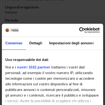
Lingua di erogazione
Italiano
Periodo
DIDATTICA SOSTEGNO
dal 4-ott-2024 al 30-giu-2025.
Avvisi relativi al corso
Consenso
Dettagli
Impostazioni degli annunci
In
Seminari relativi al corso
ORARIO LEZIONI
Uso responsabile dei dati
Vai all'orario delle lezioni
Noi e
i nostri 1022 partner
trattiamo i vostri dati
personali, ad esempio il vostro numero IP, utilizzando
tecnologie come i cookie per memorizzare e accedere
alle informazioni sul vostro dispositivo al fine di
pubblicare annunci e contenuti personalizzati, misurare
Presentazione
gli annunci e i contenuti, ricercare il pubblico e sviluppare
Come iscriversi
i servizi. Avete la possibilità di scegliere chi utilizza i
Insegnamenti