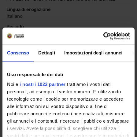
Lingua di erogazione
Italiano
Periodo
PERIODO
dal 13-ott-2023 al 30-giu-2024.
Avvisi relativi al corso
Consenso
Dettagli
Impostazioni degli annunci
In
Seminari relativi al corso
ORARIO LEZIONI
Uso responsabile dei dati
Noi e
i nostri 1022 partner
trattiamo i vostri dati
Vai all'orario delle lezioni
personali, ad esempio il vostro numero IP, utilizzando
tecnologie come i cookie per memorizzare e accedere
alle informazioni sul vostro dispositivo al fine di
pubblicare annunci e contenuti personalizzati, misurare
Presentazione
gli annunci e i contenuti, ricercare il pubblico e sviluppare
Come iscriversi
i servizi. Avete la possibilità di scegliere chi utilizza i
Insegnamenti
vostri dati e per quali scopi. Le vostre scelte in materia di