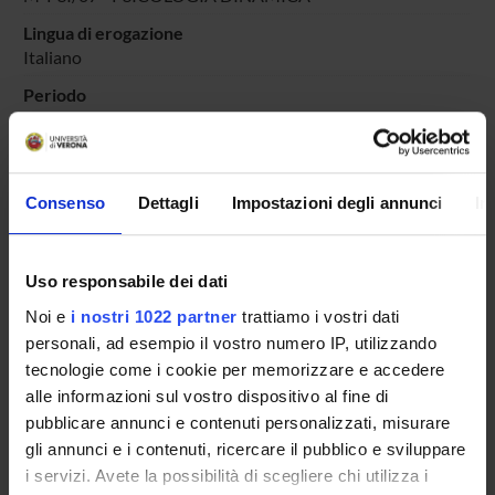
Lingua di erogazione
Italiano
Periodo
PERIODO
dal 13-ott-2023 al 30-giu-2024.
Avvisi relativi al corso
Consenso
Dettagli
Impostazioni degli annunci
In
Seminari relativi al corso
ORARIO LEZIONI
Uso responsabile dei dati
Vai all'orario delle lezioni
Noi e
i nostri 1022 partner
trattiamo i vostri dati
personali, ad esempio il vostro numero IP, utilizzando
tecnologie come i cookie per memorizzare e accedere
alle informazioni sul vostro dispositivo al fine di
pubblicare annunci e contenuti personalizzati, misurare
Presentazione
gli annunci e i contenuti, ricercare il pubblico e sviluppare
Come iscriversi
i servizi. Avete la possibilità di scegliere chi utilizza i
Insegnamenti