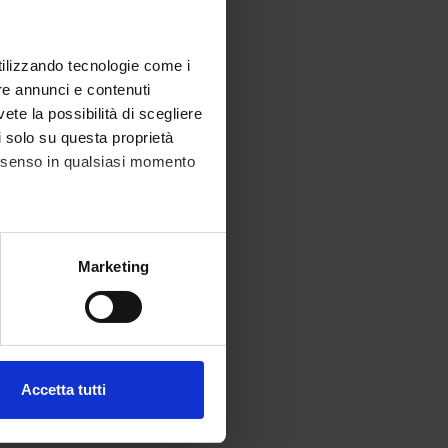
utilizzando tecnologie come i
re annunci e contenuti
vete la possibilità di scegliere
li solo su questa proprietà
consenso in qualsiasi momento
alche metro,
Marketing
e specifiche (impronte
ezione dettagli
. Puoi
Accetta tutti
l media e per analizzare il
ostri partner che si occupano