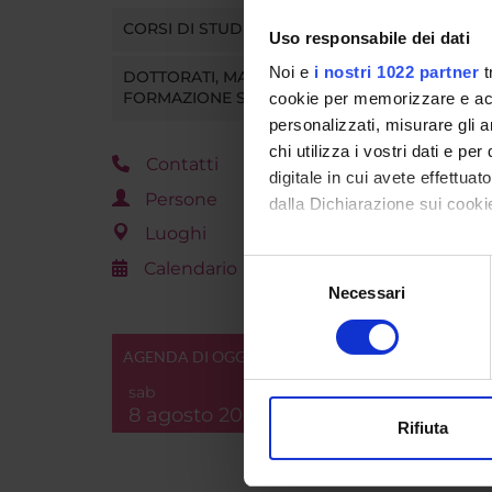
CORSI DI STUDIO
Uso responsabile dei dati
Noi e
i nostri 1022 partner
t
DOTTORATI, MASTER E
FORMAZIONE SUPERIORE
cookie per memorizzare e acce
personalizzati, misurare gli an
chi utilizza i vostri dati e pe
Contatti
digitale in cui avete effettua
Persone
dalla Dichiarazione sui cookie
Luoghi
Con il tuo consenso, vorrem
Calendario
Selezione
raccogliere informazi
Necessari
del
Identificare il tuo di
consenso
digitali).
AGENDA DI OGGI
Approfondisci come vengono el
sab
modificare o ritirare il tuo 
8 agosto 2026
Rifiuta
Utilizziamo i cookie per perso
nostro traffico. Condividiamo 