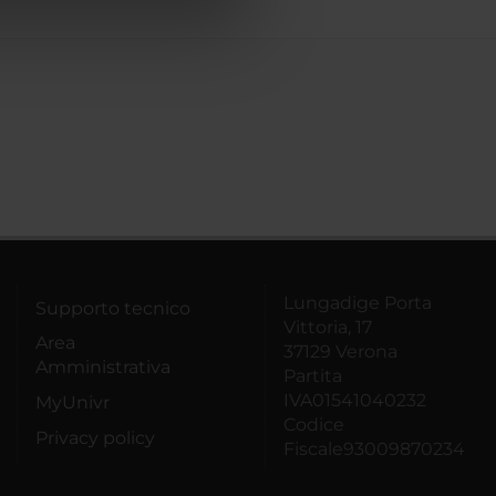
azioni che hai fornito loro o
Lungadige Porta
Supporto tecnico
Vittoria, 17
Area
37129 Verona
Amministrativa
Partita
IVA01541040232
MyUnivr
Codice
Privacy policy
Fiscale93009870234