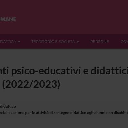
IDATTICA
TERRITORIO E SOCIETÀ
PERSONE
CON
ti psico-educativi e didattic
] (2022/2023)
 didattico
ializzazione per le attività di sostegno didattico agli alunni con disabi