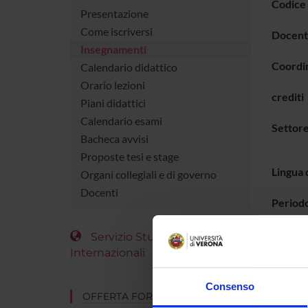
Codice
Presentazione
Come iscriversi
Docent
Insegnamenti
Coordi
Calendario didattico
Orario lezioni
crediti
Piani didattici
Calendario esami
Settore
Bacheca avvisi
Proposte tesi e stage
Lingua 
Organi collegiali e di governo
Docenti
Period
Servizio Studenti
ORAR
Internazionali
Vai 
Consenso
OFFERTA FORMATIVA