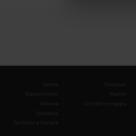
di analisi dei dati web, pubbl
che hanno raccolto dal tuo uti
Home
Dottorati
Dipartimento
Master
Ricerca
Contatti e mappa
Didattica
Territorio e Società