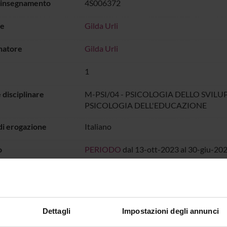
 insegnamento
4S006372
e
Gilda Urli
natore
Gilda Urli
1
 disciplinare
M-PSI/04 - PSICOLOGIA DELLO SVILU
PSICOLOGIA DELL'EDUCAZIONE
di erogazione
Italiano
o
PERIODO
dal 13-ott-2023 al 30-giu-202
IO LEZIONI
all'orario delle lezioni
Dettagli
Impostazioni degli annunci