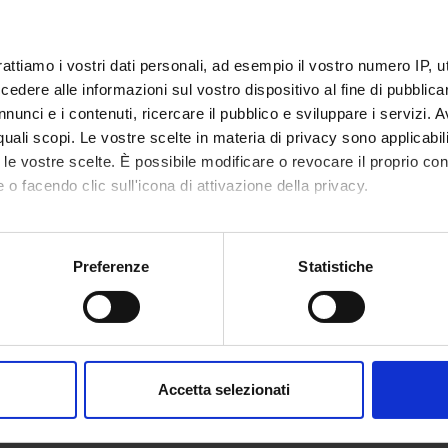
rattiamo i vostri dati personali, ad esempio il vostro numero IP, 
dere alle informazioni sul vostro dispositivo al fine di pubblica
nunci e i contenuti, ricercare il pubblico e sviluppare i servizi. A
r quali scopi. Le vostre scelte in materia di privacy sono applicabi
to le vostre scelte. È possibile modificare o revocare il proprio 
 o facendo clic sull'icona di attivazione della privacy.
mo anche:
oni sulla tua posizione geografica, con un'approssimazione di qu
Preferenze
Statistiche
spositivo, scansionandolo attivamente alla ricerca di caratteristich
aborati i tuoi dati personali e imposta le tue preferenze nella
s
consenso in qualsiasi momento dalla Dichiarazione sui cookie.
Accetta selezionati
nalizzare contenuti ed annunci, per fornire funzionalità dei socia
inoltre informazioni sul modo in cui utilizzi il nostro sito con i n