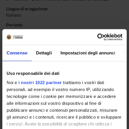
Lingua di erogazione
Italiano
Periodo
PERIODO
dal 6-dic-2021 al 31-lug-2022.
Avvisi relativi al corso
Consenso
Dettagli
Impostazioni degli annunci
In
Seminari relativi al corso
ORARIO LEZIONI
Uso responsabile dei dati
Vai all'orario delle lezioni
Noi e
i nostri 1022 partner
trattiamo i vostri dati
personali, ad esempio il vostro numero IP, utilizzando
tecnologie come i cookie per memorizzare e accedere
alle informazioni sul vostro dispositivo al fine di
pubblicare annunci e contenuti personalizzati, misurare
Presentazione
gli annunci e i contenuti, ricercare il pubblico e sviluppare
Come iscriversi
i servizi. Avete la possibilità di scegliere chi utilizza i
Insegnamenti