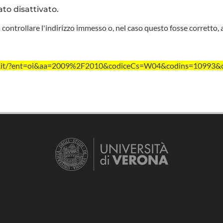
ato disattivato.
 controllare l'indirizzo immesso o, nel caso questo fosse corretto, 
vr.it/?ent=oi&aa=2009%2F2010&codiceCs=W04&codins=10993&cr