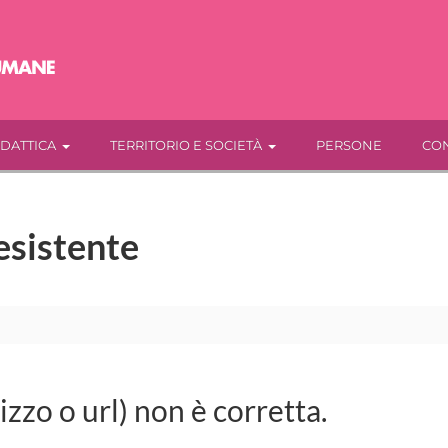
IDATTICA
TERRITORIO E SOCIETÀ
PERSONE
CON
esistente
rizzo o url) non è corretta.