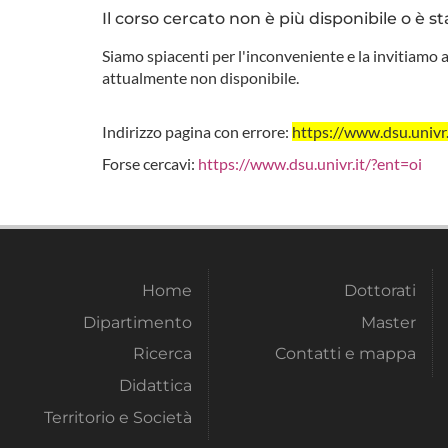
Il corso cercato non è più disponibile o è st
Siamo spiacenti per l'inconveniente e la invitiamo a
attualmente non disponibile.
Indirizzo pagina con errore:
https://www.dsu.uni
Forse cercavi:
https://www.dsu.univr.it/?ent=oi
Home
Dottorati
Dipartimento
Master
Ricerca
Contatti e mappa
Didattica
Territorio e Società