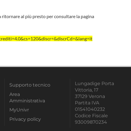
a ritornare al più presto per consultare la pagina
editi=4.0&cs=120&discr=&discrCd=&lang=it
Lungadige Porta
Supporto tecnico
Vittoria, 17
Area
37129 Verona
Amministrativa
Partita IVA
01541040232
MyUnivr
Codice Fiscale
Privacy policy
93009870234