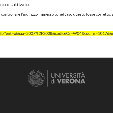
ato disattivato.
 controllare l'indirizzo immesso o, nel caso questo fosse corretto, 
vr.it/?ent=oi&aa=2007%2F2008&codiceCs=W04&codins=10176&cr