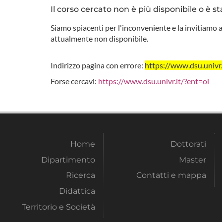
Il corso cercato non è più disponibile o è st
Siamo spiacenti per l'inconveniente e la invitiamo a
attualmente non disponibile.
Indirizzo pagina con errore:
https://www.dsu.uni
Forse cercavi:
https://www.dsu.univr.it/?ent=oi
Home
Dottorati
Dipartimento
Master
Ricerca
Contatti e mappa
Didattica
Territorio e Società