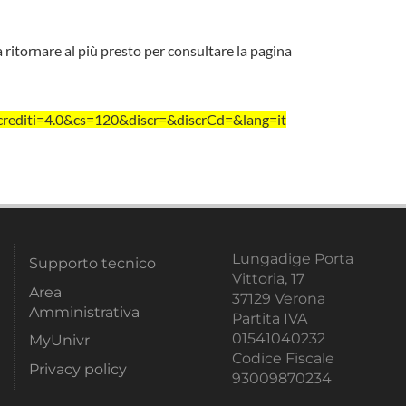
a ritornare al più presto per consultare la pagina
editi=4.0&cs=120&discr=&discrCd=&lang=it
Lungadige Porta
Supporto tecnico
Vittoria, 17
Area
37129 Verona
Amministrativa
Partita IVA
01541040232
MyUnivr
Codice Fiscale
Privacy policy
93009870234