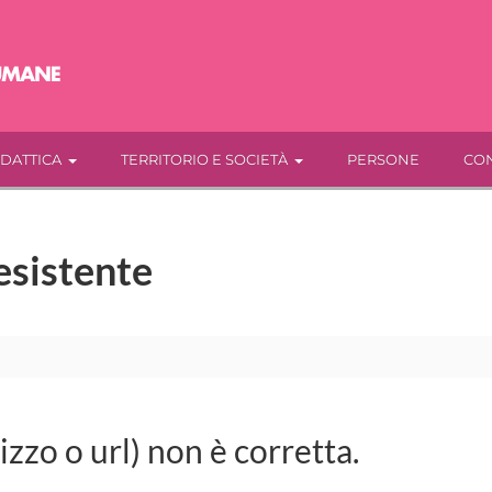
IDATTICA
TERRITORIO E SOCIETÀ
PERSONE
CON
esistente
rizzo o url) non è corretta.