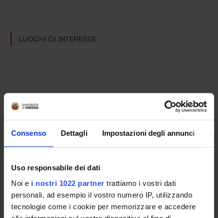
LUOGHI DI INTERESSE
Consenso
Dettagli
Impostazioni degli annunci
In
Uso responsabile dei dati
Noi e
i nostri 1022 partner
trattiamo i vostri dati
personali, ad esempio il vostro numero IP, utilizzando
tecnologie come i cookie per memorizzare e accedere