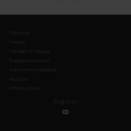
Dottorati
Master
Contatti e mappa
Supporto tecnico
Area Amministrativa
MyUnivr
Privacy policy
Segui su