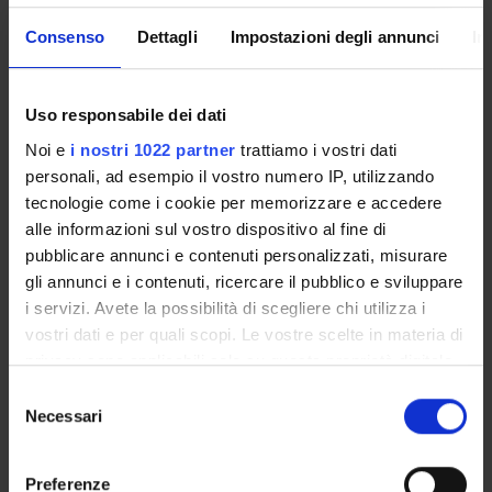
Aree scientifiche coinvolte
Consenso
Dettagli
Impostazioni degli annunci
In
AREA MIN. 07 - Scienze agrarie e veterinarie
Categoria prevalente
Organizzazione di iniziative di valorizzazione,
Uso responsabile dei dati
consultazione e condivisione della ricerca: Organizzazione
Noi e
i nostri 1022 partner
trattiamo i vostri dati
di iniziative di valorizzazione, consultazione e condivisione
personali, ad esempio il vostro numero IP, utilizzando
della ricerca
tecnologie come i cookie per memorizzare e accedere
alle informazioni sul vostro dispositivo al fine di
pubblicare annunci e contenuti personalizzati, misurare
Sustainable Development Goals - SDGs
gli annunci e i contenuti, ricercare il pubblico e sviluppare
i servizi. Avete la possibilità di scegliere chi utilizza i
Questa iniziativa contribuisce al perseguimento degli
vostri dati e per quali scopi. Le vostre scelte in materia di
Obiettivi di Sviluppo Sostenibile dell'Agenda 2030
dell'ONU
.
privacy sono applicabili solo su questa proprietà digitale
Maggiori informazioni su
www.univr.it/sostenibilita
in cui avete effettuato le vostre scelte. È possibile
Selezione
modificare o revocare il proprio consenso in qualsiasi
Necessari
del
momento dalla Dichiarazione sui cookie o facendo clic
consenso
sull'icona di attivazione della privacy.
Preferenze