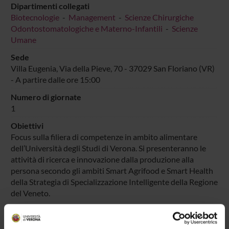
Dipartimenti collegati
Biotecnologie
-
Management
-
Scienze Chirurgiche
Odontostomatologiche e Materno-Infantili
-
Scienze
Umane
Sede
Villa Eugenia, Via della Pieve, 70 - 37029 San Floriano (VR)
- A partire dalle ore 15:00
Numero di giornate
1
Obiettivi
Focus sulla filiera di competenze in ambito alimentare
dell’Università degli Studi di Verona. Si presenteranno le
attività di ricerca e innovazione dalla produzione alla
persona secondo gli ambiti Smart Agrifood e Smart Health
della Strategia di Specializzazione Intelligente della Regione
del Veneto.
Enti o Aziende Partner
CONSORZIO RIAV