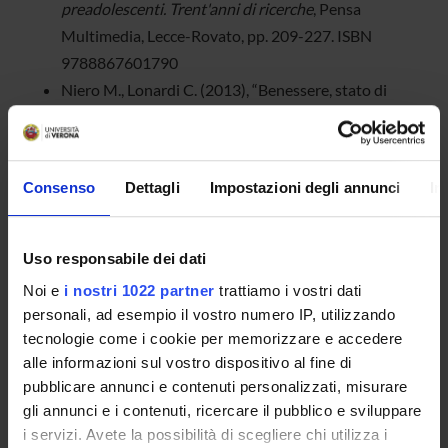
preadolescenti. Trent'anni di ricerche
, Pensa
Multimedia, Lecce-Rovato, pp. 209-227. ISBN
9788867601790
Niero M., Lonardi C. (2013), “Benessere, stato di
salute e qualità della vita: aspetti teorici e
metodologici”, in Grossi E., Ravagnan A. (a cura di),
Cultura e salute. La partecipazione culturale come
Consenso
Dettagli
Impostazioni degli annunci
In
strumento per un nuovo welfare
, Springer-Verlag
Italia, pp.103-119. ISBN 9788847027800
Lonardi C., Grossi E., Compare A., Cerutti A. (2013),
Uso responsabile dei dati
“Approfondimenti su differenze di genere
Noi e
i nostri 1022 partner
trattiamo i vostri dati
nell’influsso della cultura sul benessere psicologico”,
personali, ad esempio il vostro numero IP, utilizzando
in Grossi E., Ravagnan A. (a cura di),
Cultura e salute.
tecnologie come i cookie per memorizzare e accedere
La partecipazione culturale come strumento per un
alle informazioni sul vostro dispositivo al fine di
nuovo welfare
, Springer-Verlag Italia, pp. 229-244.
pubblicare annunci e contenuti personalizzati, misurare
gli annunci e i contenuti, ricercare il pubblico e sviluppare
ISBN 9788847027800
i servizi. Avete la possibilità di scegliere chi utilizza i
Grossi E., Compare A., Lonardi C., Cerutti R., Callus E.,