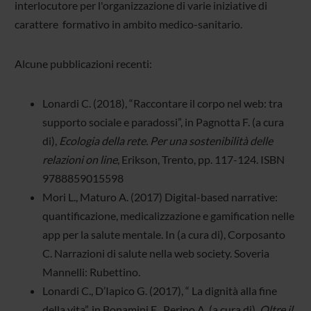
interlocutore per l'organizzazione di varie iniziative di
carattere formativo in ambito medico-sanitario.
Alcune pubblicazioni recenti:
Lonardi C. (2018), “Raccontare il corpo nel web: tra
supporto sociale e paradossi”, in Pagnotta F. (a cura
di),
Ecologia della rete. Per una sostenibilità delle
relazioni on line
, Erikson, Trento, pp. 117-124. ISBN
9788859015598
Mori L., Maturo A. (2017) Digital-based narrative:
quantificazione, medicalizzazione e gamification nelle
app per la salute mentale. In (a cura di), Corposanto
C. Narrazioni di salute nella web society. Soveria
Mannelli: Rubettino.
Lonardi C., D’Iapico G. (2017), “ La dignità alla fine
della vita”, in Bonamini E., Perino A. (a cura di),
Oltre il