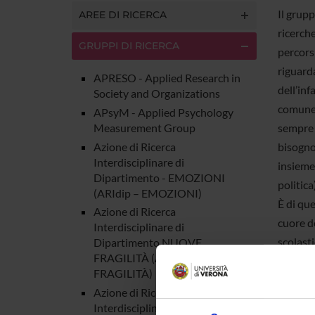
Il grupp
AREE DI RICERCA
ricerche
GRUPPI DI RICERCA
percorsi
riguarda
APRESO - Applied Research in
dell’in
Society and Organizations
comune, 
APsyM - Applied Psychology
Measurement Group
sempre p
Azione di Ricerca
bisogno 
Interdisciplinare di
insieme
Dipartimento - EMOZIONI
politica)
(ARIdip – EMOZIONI)
È di qu
Azione di Ricerca
cuore de
Interdisciplinare di
scolasti
Dipartimento NUOVE
FRAGILITÀ (ARIdip – NUOVE
bene (vi
FRAGILITÀ)
riflessi
Azione di Ricerca
nome “M
Interdisciplinare di