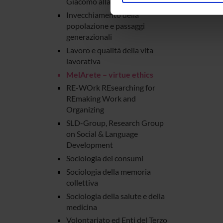
Giacomo alla Tomba
nostro traffico. Condividiamo 
Invecchiamento della
di analisi dei dati web, pubbl
popolazione e passaggi
che hanno raccolto dal tuo uti
generazionali
Lavoro e qualità della vita
lavorativa
MelArete – virtue ethics
RE-WOrk REsearching for
REmaking Work and
Organizing
SLD-Group, Research Group
on Social & Language
Development
Sociologia dei consumi
Sociologia della memoria
collettiva
Sociologia della salute e della
medicina
Volontariato ed Enti del Terzo