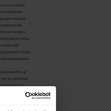
ttare e condurre
do e valutando
 gruppo realizza
 della scuola
bene personale e
 L’educazione etica,
, ovvero del
a al proprio vivere
polis
(educazione
ucazione etica al
e per le comunità
isposizione al
na continua
uola). Lo stesso
con quella della