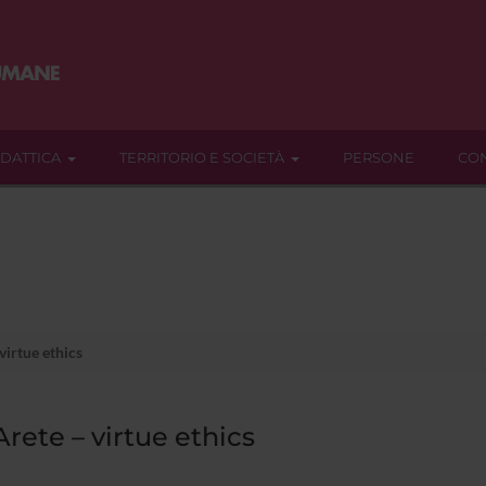
IDATTICA
TERRITORIO E SOCIETÀ
PERSONE
CON
irtue ethics
rete – virtue ethics