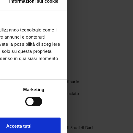
Informazioni sui cookie
utilizzando tecnologie come i
re annunci e contenuti
vete la possibilità di scegliere
li solo su questa proprietà
consenso in qualsiasi momento
ortari
Professore ordinario
alche metro,
Marketing
Valbusa
Professore associato
e specifiche (impronte
ezione dettagli
. Puoi
Accetta tutti
exha
Università degli Studi di Bari
l media e per analizzare il