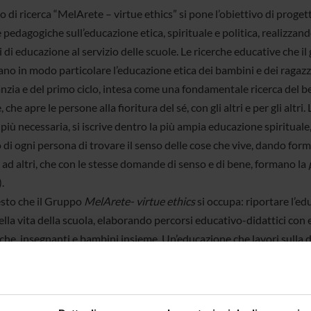
o di ricerca “MelArete – virtue ethics” si pone l’obiettivo di proge
 pedagogiche sull’educazione etica, spirituale e politica, realizzan
 di educazione al servizio delle scuole. Le ricerche educative che il
no in modo particolare l’educazione etica dei bambini e dei ragazzi
fanzia e del primo ciclo, intesa come una fondamentale ricerca del 
che apre le persone alla fioritura del sé, con gli altri e per gli altri.
iù necessaria, si iscrive dentro la più ampia educazione spirituale
di ogni persona di trovare il senso delle cose che vive, dando form
 ad altri, che con le stesse domande di senso e di bene, formano la
.
esto che il Gruppo
MelArete- virtue ethics
si occupa: riportare l’ed
lla vita della scuola, elaborando percorsi educativo-didattici con 
che, insegnanti e bambini insieme. Un’educazione che lavori sulla d
rtù, aristotelicamente intese) che è possibile insegnare grazie a u
one e rielaborazione critica (ovvero con gli strumenti tipici della sc
elArete” fonde in sé la dimensione della cura educativa (
melete
) 