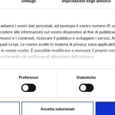
rete
).
Dettagli
Impostazioni degli annunci
nti
Luigina Mortari
rattiamo i vostri dati personali, ad esempio il vostro numero IP, 
dere alle informazioni sul vostro dispositivo al fine di pubblica
nunci e i contenuti, ricercare il pubblico e sviluppare i servizi. A
r quali scopi. Le vostre scelte in materia di privacy sono applicabi
Competenze
Progetti
onenti
to le vostre scelte. È possibile modificare o revocare il proprio 
 o facendo clic sull'icona di attivazione della privacy.
mo anche:
mbieri
Ricercatore a tempo
Luigina M
determinato
oni sulla tua posizione geografica, con un'approssimazione di qu
Preferenze
Statistiche
Federica 
spositivo, scansionandolo attivamente alla ricerca di caratteristich
bbiali
Professore associato
aborati i tuoi dati personali e imposta le tue preferenze nella
s
enti esterni
consenso in qualsiasi momento dalla Dichiarazione sui cookie.
Accetta selezionati
rardi
Università di Verona
Migena R
nalizzare contenuti ed annunci, per fornire funzionalità dei socia