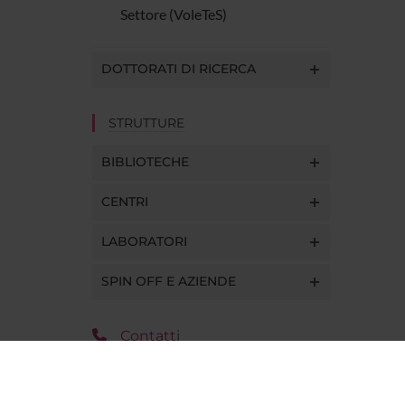
Settore (VoleTeS)
DOTTORATI DI RICERCA
STRUTTURE
BIBLIOTECHE
CENTRI
LABORATORI
SPIN OFF E AZIENDE
Contatti
Persone
Luoghi