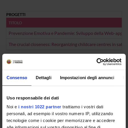
PROGETTI
TITOLO
Prevenzione Emotiva e Pandemie: Sviluppo della Web-appl
The crucial closeness: Reorganizing childcare centres in safet
NUMERO FINANZIAMENTI
ANNO
NUMERO
2021
2
Consenso
Dettagli
Impostazioni degli annunci
In
Uso responsabile dei dati
Contatti
Noi e
i nostri 1022 partner
trattiamo i vostri dati
personali, ad esempio il vostro numero IP, utilizzando
Persone
tecnologie come i cookie per memorizzare e accedere
Luoghi
alle informazioni sul vostro dispositivo al fine di