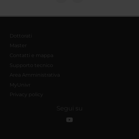
Dottorati
Master
Contatti e mappa
Supporto tecnico
Area Amministrativa
MyUnivr
Privacy policy
Segui su