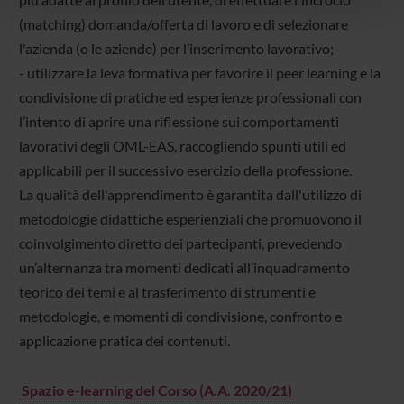
pubblicità e social media, i quali potrebbero combinarle
(matching) domanda/offerta di lavoro e di selezionare
con altre informazioni che hai fornito loro o che hanno
l'azienda (o le aziende) per l’inserimento lavorativo;
raccolto dal tuo utilizzo dei loro servizi.
- utilizzare la leva formativa per favorire il peer learning e la
condivisione di pratiche ed esperienze professionali con
l’intento di aprire una riflessione sui comportamenti
lavorativi degli OML-EAS, raccogliendo spunti utili ed
applicabili per il successivo esercizio della professione.
La qualità dell'apprendimento è garantita dall'utilizzo di
metodologie didattiche esperienziali che promuovono il
coinvolgimento diretto dei partecipanti, prevedendo
un’alternanza tra momenti dedicati all’inquadramento
teorico dei temi e al trasferimento di strumenti e
metodologie, e momenti di condivisione, confronto e
applicazione pratica dei contenuti.
Spazio e-learning del Corso (A.A. 2020/21)