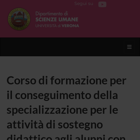
Segui su
Toggl
Corso di formazione per
il conseguimento della
specializzazione per le
attività di sostegno
didattico agli alunni con