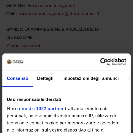
Servizio:
Formazione Insegnanti
Mail:
formazioneinsegnanti@ateneo.univr.it
BANDO DI AMMISSIONE e PROCEDURE DI
ISCRIZIONE
Come iscriversi
Consenso
Dettagli
Impostazioni degli annunci
In
SCHEDA DEL CORSO
Tipo di corso
Uso responsabile dei dati
Corsi di Specializzazione per il Sostegno
Noi e
i nostri 1022 partner
trattiamo i vostri dati
Durata
personali, ad esempio il vostro numero IP, utilizzando
1 Anno
tecnologie come i cookie per memorizzare e accedere
Classe di appartenenza
alle informazioni sul vostro dispositivo al fine di