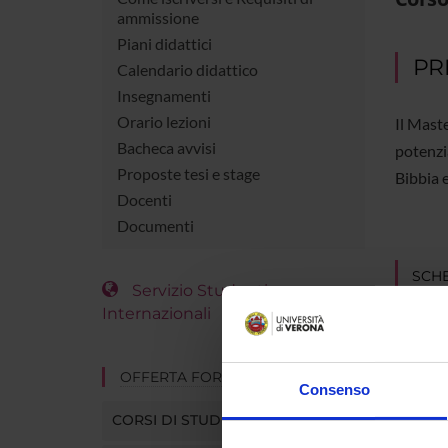
ammissione
Piani didattici
PR
Calendario didattico
Insegnamenti
Orario lezioni
Il Maste
Bacheca avvisi
potenzia
Proposte tesi e stage
Bibbia e
Docenti
Documenti
SCH
Servizio Studenti
Internazionali
Tipo di
Durata
OFFERTA FORMATIVA
Consenso
Organo 
CORSI DI STUDIO