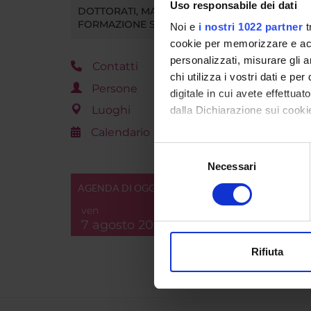
Uso responsabile dei dati
DOTTORATI, MASTER E
Gestion
FORMAZIONE SUPERIORE
Noi e
i nostri 1022 partner
t
student
cookie per memorizzare e acce
personalizzati, misurare gli an
Sede
Contatti
chi utilizza i vostri dati e pe
Persone
Diparti
digitale in cui avete effettua
Luoghi
dalla Dichiarazione sui cookie
Macro 
Calendario
Con il tuo consenso, vorrem
Selezione
Area di
raccogliere informazi
Necessari
del
Identificare il tuo di
consenso
AGENDA DI OGGI
digitali).
ven
Approfondisci come vengono el
7 agosto 2026
modificare o ritirare il tuo 
Rifiuta
Utilizziamo i cookie per perso
nostro traffico. Condividiamo 
di analisi dei dati web, pubbl