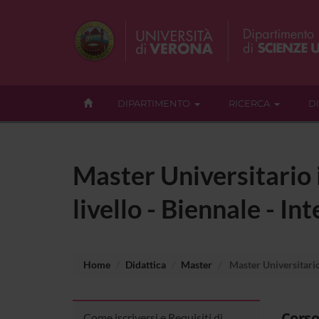
DIPARTIMENTO
RICERCA
D
Master Universitario i
livello - Biennale - In
Home
Didattica
Master
Master Universitario i
Corso
Come iscriversi e Requisiti di