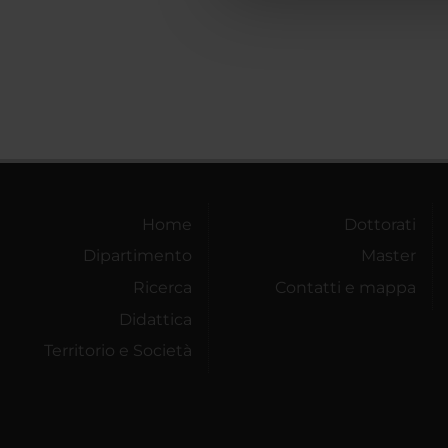
che hanno raccolto dal tuo uti
Home
Dottorati
Dipartimento
Master
Ricerca
Contatti e mappa
Didattica
Territorio e Società