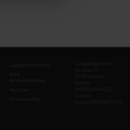
Lungadige Porta
Supporto tecnico
Vittoria, 17
Area
37129 Verona
Amministrativa
Partita
IVA01541040232
MyUnivr
Codice
Privacy policy
Fiscale93009870234