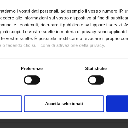
e didattica e
Unità operativa Post Lauream
rattiamo i vostri dati personali, ad esempio il vostro numero IP, 
i
dere alle informazioni sul vostro dispositivo al fine di pubblica
nunci e i contenuti, ricercare il pubblico e sviluppare i servizi. A
VERONA
r quali scopi. Le vostre scelte in materia di privacy sono applicabi
mento di riferimento
Scienze Umane
to le vostre scelte. È possibile modificare o revocare il proprio 
 o facendo clic sull'icona di attivazione della privacy.
area
Scienze Umanistiche
mo anche:
sciplinare
Formazione, Filosofia e Servizio Sociale
oni sulla tua posizione geografica, con un'approssimazione di qu
Preferenze
Statistiche
spositivo, scansionandolo attivamente alla ricerca di caratteristich
aborati i tuoi dati personali e imposta le tue preferenze nella
s
consenso in qualsiasi momento dalla Dichiarazione sui cookie.
Accetta selezionati
nalizzare contenuti ed annunci, per fornire funzionalità dei socia
inoltre informazioni sul modo in cui utilizzi il nostro sito con i n
icità e social media, i quali potrebbero combinarle con altre inform