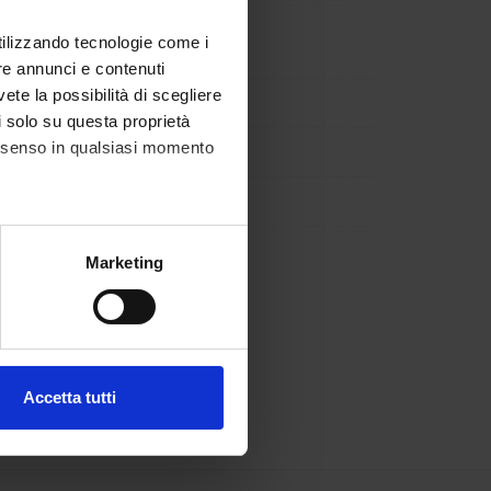
utilizzando tecnologie come i
re annunci e contenuti
vete la possibilità di scegliere
li solo su questa proprietà
consenso in qualsiasi momento
alche metro,
Marketing
e specifiche (impronte
ezione dettagli
. Puoi
Accetta tutti
l media e per analizzare il
ostri partner che si occupano
azioni che hai fornito loro o