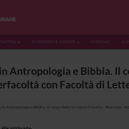
IDATTICA
TERRITORIO E SOCIETÀ
PERSONE
CON
n Antropologia e Bibbia. Il co
terfacoltà con Facoltà di Lett
n Antropologia e Bibbia. Il corpo delle Scritture (I livello - Biennale - In
 disattivato