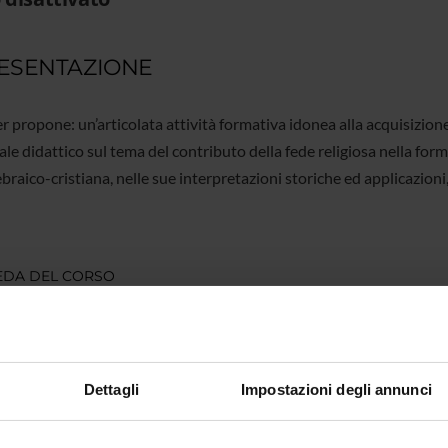
ESENTAZIONE
r propone: un’articolata attività formativa idonea alla acquisizione
le didattico sul tema del contributo della fede religiosa nella for
braico-cristiana, nelle sue interpretazioni storiche ed applicazion
EDA DEL CORSO
 corso
Master
2 anni
Dettagli
Impostazioni degli annunci
di controllo
Comitato scientifico del Master Universita
Scritture