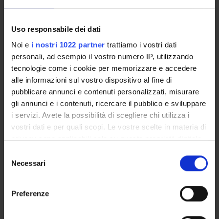
Gestione didattica e studenti
Unità operativa Segreteria Corsi di Studio Scienze Umane
Uso responsabile dei dati
Sede
Noi e
i nostri 1022 partner
trattiamo i vostri dati
VERONA
personali, ad esempio il vostro numero IP, utilizzando
Dipartimento di riferimento
tecnologie come i cookie per memorizzare e accedere
Scienze Umane
alle informazioni sul vostro dispositivo al fine di
pubblicare annunci e contenuti personalizzati, misurare
Macro area
gli annunci e i contenuti, ricercare il pubblico e sviluppare
Scienze Umanistiche
i servizi. Avete la possibilità di scegliere chi utilizza i
Area disciplinare
vostri dati e per quali scopi. Le vostre scelte in materia di
Formazione, Filosofia e Servizio Sociale
privacy sono applicabili solo su questa proprietà digitale
in cui avete effettuato le vostre scelte. È possibile
Selezione
modificare o revocare il proprio consenso in qualsiasi
Necessari
del
momento dalla Dichiarazione sui cookie o facendo clic
consenso
sull'icona di attivazione della privacy.
Presentazione
Preferenze
Come iscriversi
Con il tuo consenso, vorremmo anche:
Preparati con Univr