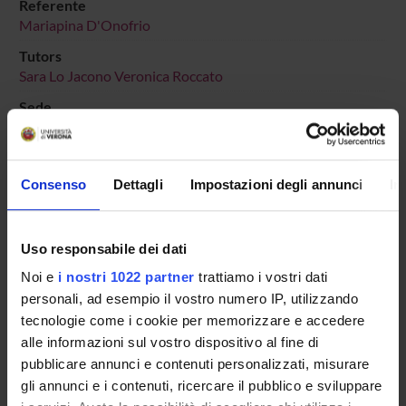
Referente
Mariapina D'Onofrio
Tutors
Sara Lo Jacono
Veronica Roccato
Sede
VERONA
Dipartimento di riferimento
Scienze Umane
Consenso
Dettagli
Impostazioni degli annunci
In
Macro area
Scienze Umanistiche
Uso responsabile dei dati
Area disciplinare
Noi e
i nostri 1022 partner
trattiamo i vostri dati
Lettere, Arti e Comunicazione
personali, ad esempio il vostro numero IP, utilizzando
tecnologie come i cookie per memorizzare e accedere
alle informazioni sul vostro dispositivo al fine di
pubblicare annunci e contenuti personalizzati, misurare
Presentazione
gli annunci e i contenuti, ricercare il pubblico e sviluppare