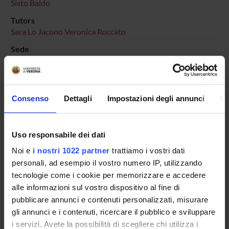
Sisto Baldo
Tutors
Sara Lo Jacono
Veronica Roccato
Sede
VERONA
Dipartimento di riferimento
Scienze Umane
Consenso
Dettagli
Impostazioni degli annunci
In
Macro area
Scienze Umanistiche
Area disciplinare
Uso responsabile dei dati
Lettere, Arti e Comunicazione
Noi e
i nostri 1022 partner
trattiamo i vostri dati
personali, ad esempio il vostro numero IP, utilizzando
tecnologie come i cookie per memorizzare e accedere
alle informazioni sul vostro dispositivo al fine di
pubblicare annunci e contenuti personalizzati, misurare
Presentazione
gli annunci e i contenuti, ricercare il pubblico e sviluppare
Come iscriversi
i servizi. Avete la possibilità di scegliere chi utilizza i