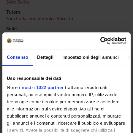
Sisto Baldo
Tutors
Sara Lo Jacono
Veronica Roccato
Sede
VERONA
Dipartimento di riferimento
Scienze Umane
Consenso
Dettagli
Impostazioni degli annunci
In
Macro area
Scienze Umanistiche
Area disciplinare
Uso responsabile dei dati
Lettere, Arti e Comunicazione
Noi e
i nostri 1022 partner
trattiamo i vostri dati
personali, ad esempio il vostro numero IP, utilizzando
tecnologie come i cookie per memorizzare e accedere
alle informazioni sul vostro dispositivo al fine di
pubblicare annunci e contenuti personalizzati, misurare
Presentazione
gli annunci e i contenuti, ricercare il pubblico e sviluppare
Come iscriversi
i servizi. Avete la possibilità di scegliere chi utilizza i