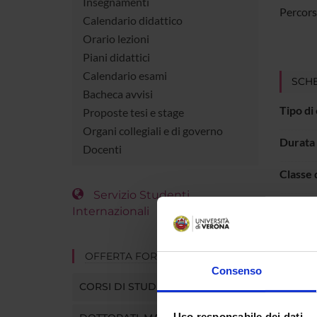
Insegnamenti
Percors
Calendario didattico
Orario lezioni
Piani didattici
Calendario esami
SCH
Bacheca avvisi
Tipo di
Proposte tesi e stage
Organi collegiali e di governo
Durata
Docenti
Classe 
Servizio Studenti
Organo 
Internazionali
Sede
OFFERTA FORMATIVA
Diparti
Consenso
CORSI DI STUDIO
Macro 
Uso responsabile dei dati