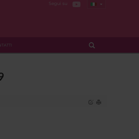
Segui su
TATTI
9