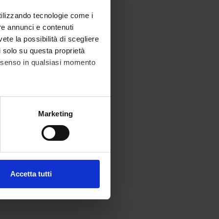
utilizzando tecnologie come i
re annunci e contenuti
vete la possibilità di scegliere
li solo su questa proprietà
consenso in qualsiasi momento
alche metro,
Marketing
e specifiche (impronte
ezione dettagli
. Puoi
Accetta tutti
l media e per analizzare il
ostri partner che si occupano
azioni che hai fornito loro o