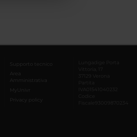
Lungadige Porta
Supporto tecnico
Vittoria, 17
Area
37129 Verona
Amministrativa
Partita
IVA01541040232
MyUnivr
Codice
Privacy policy
Fiscale93009870234