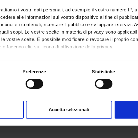
sciplinare
Lettere, Arti e Comunicazione
rattiamo i vostri dati personali, ad esempio il vostro numero IP, 
dere alle informazioni sul vostro dispositivo al fine di pubblica
nunci e i contenuti, ricercare il pubblico e sviluppare i servizi. A
r quali scopi. Le vostre scelte in materia di privacy sono applicabi
to le vostre scelte. È possibile modificare o revocare il proprio 
 o facendo clic sull'icona di attivazione della privacy.
mo anche:
oni sulla tua posizione geografica, con un'approssimazione di qu
Preferenze
Statistiche
spositivo, scansionandolo attivamente alla ricerca di caratteristich
aborati i tuoi dati personali e imposta le tue preferenze nella
s
consenso in qualsiasi momento dalla Dichiarazione sui cookie.
Accetta selezionati
nalizzare contenuti ed annunci, per fornire funzionalità dei socia
inoltre informazioni sul modo in cui utilizzi il nostro sito con i n
icità e social media, i quali potrebbero combinarle con altre inform
lizzo dei loro servizi.