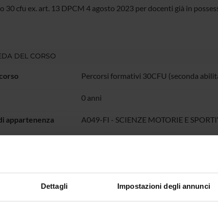
o 30 cfu ex. art. 13 DPCM 4 agosto 2023 per docenti già in possesso
EDA DEL CORSO
 corso
Percorsi formativi 30CFU (seconda abilit
0 anni
di appartenenza
A049-FI - SCIENZE MOTORIE E SPOR
di controllo
Collegio Didattico 30-60 CFU
VERONA
mento di riferimento
Scienze Umane
Dettagli
Impostazioni degli annunci
area
Scienze Umanistiche