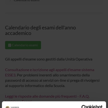
Calendario degli esami dell'anno
accademico
Calendario esami
Gli appelli d'esame sono gestiti dalla Unità Operativa
Consultazione e iscrizione agli appelli d'esame sistema
ESSE3
. Per problemi inerenti allo smarrimento della
password di accesso ai servizi on-line si prega di rivolgersi
al supporto informatico della Scuola.
Leggi le risposte alle domande più frequenti - F.A.Q.
Iscrizione Esami