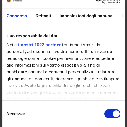
Consenso
Dettagli
Impostazioni degli annunci
In
Presentazione
Come iscriversi
Uso responsabile dei dati
Insegnamenti
Noi e
i nostri 1022 partner
trattiamo i vostri dati
Calendario didattico
personali, ad esempio il vostro numero IP, utilizzando
Orario lezioni
tecnologie come i cookie per memorizzare e accedere
Piani didattici
alle informazioni sul vostro dispositivo al fine di
Calendario esami
pubblicare annunci e contenuti personalizzati, misurare
Bacheca avvisi
gli annunci e i contenuti, ricercare il pubblico e sviluppare
Proposte tesi e stage
i servizi. Avete la possibilità di scegliere chi utilizza i
Organi collegiali e di governo
vostri dati e per quali scopi. Le vostre scelte in materia di
Docenti
privacy sono applicabili solo su questa proprietà digitale
in cui avete effettuato le vostre scelte. È possibile
Selezione
modificare o revocare il proprio consenso in qualsiasi
Necessari
del
OFFERTA FORMATIVA
momento dalla Dichiarazione sui cookie o facendo clic
consenso
sull'icona di attivazione della privacy.