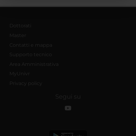
pubblicità e social media, i quali potrebbero combinarle
con altre informazioni che hai fornito loro o che hanno
raccolto dal tuo utilizzo dei loro servizi.
Dottorati
Master
Contatti e mappa
Supporto tecnico
Area Amministrativa
MyUnivr
Privacy policy
Segui su