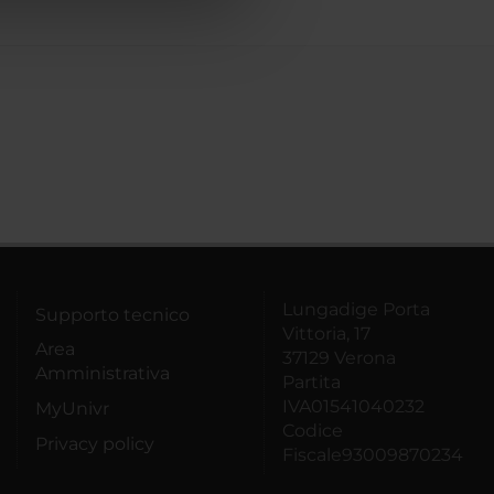
Lungadige Porta
Supporto tecnico
Vittoria, 17
Area
37129 Verona
Amministrativa
Partita
IVA01541040232
MyUnivr
Codice
Privacy policy
Fiscale93009870234