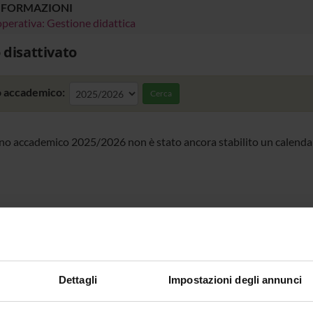
NFORMAZIONI
perativa: Gestione didattica
 disattivato
 accademico:
Cerca
nno accademico 2025/2026 non è stato ancora stabilito un calendar
Dettagli
Impostazioni degli annunci