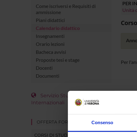
PER I
Come iscriversi e Requisiti di
Unità o
ammissione
Piani didattici
Corso
Calendario didattico
Insegnamenti
Anno
Orario lezioni
Bacheca avvisi
Proposte tesi e stage
Per l'a
Docenti
Documenti
Servizio Studenti
Internazionali
OFFERTA FORMATIVA
Consenso
CORSI DI STUDIO