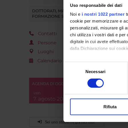
Uso responsabile dei dati
DOTTORATI, MASTER E
Noi e
i nostri 1022 partner
t
FORMAZIONE SUPERIORE
cookie per memorizzare e acce
personalizzati, misurare gli an
Contatti
chi utilizza i vostri dati e pe
digitale in cui avete effettua
Persone
dalla Dichiarazione sui cookie
Luoghi
Calendario
Con il tuo consenso, vorrem
Selezione
raccogliere informazi
Necessari
del
Identificare il tuo di
consenso
AGENDA DI OGGI
digitali).
Approfondisci come vengono el
ven
7 agosto 2026
modificare o ritirare il tuo 
Rifiuta
Utilizziamo i cookie per perso
nostro traffico. Condividiamo 
Sei uno studente già iscritto?
di analisi dei dati web, pubbl