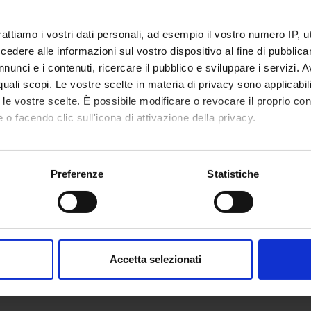
rattiamo i vostri dati personali, ad esempio il vostro numero IP, 
dere alle informazioni sul vostro dispositivo al fine di pubblica
nunci e i contenuti, ricercare il pubblico e sviluppare i servizi. A
r quali scopi. Le vostre scelte in materia di privacy sono applicabi
to le vostre scelte. È possibile modificare o revocare il proprio 
 o facendo clic sull'icona di attivazione della privacy.
mo anche:
oni sulla tua posizione geografica, con un'approssimazione di qu
Preferenze
Statistiche
spositivo, scansionandolo attivamente alla ricerca di caratteristich
aborati i tuoi dati personali e imposta le tue preferenze nella
s
consenso in qualsiasi momento dalla Dichiarazione sui cookie.
Accetta selezionati
nalizzare contenuti ed annunci, per fornire funzionalità dei socia
inoltre informazioni sul modo in cui utilizzi il nostro sito con i n
icità e social media, i quali potrebbero combinarle con altre inform