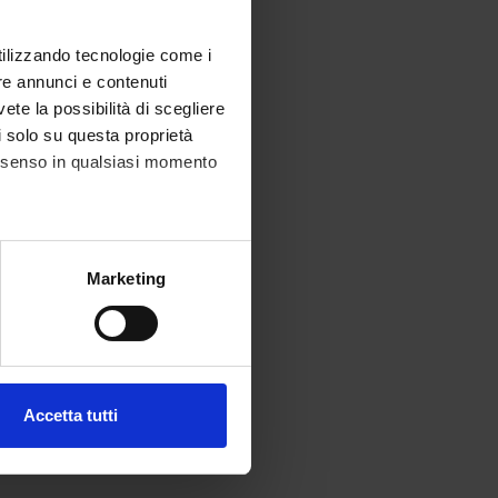
utilizzando tecnologie come i
re annunci e contenuti
vete la possibilità di scegliere
li solo su questa proprietà
consenso in qualsiasi momento
alche metro,
Marketing
e specifiche (impronte
ezione dettagli
. Puoi
Accetta tutti
l media e per analizzare il
ostri partner che si occupano
azioni che hai fornito loro o