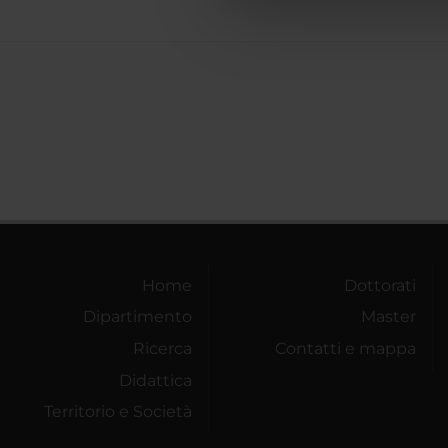
che hanno raccolto dal tuo uti
Home
Dottorati
Dipartimento
Master
Ricerca
Contatti e mappa
Didattica
Territorio e Società