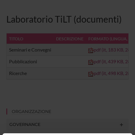
Laboratorio TiLT (documenti)
TITOLO
DESCRIZIONE
FORMATO (LINGUA, DI
Seminari e Convegni
pdf (it, 183 KB, 28/
Pubblicazioni
pdf (it, 439 KB, 28/
Ricerche
pdf (it, 498 KB, 28/
ORGANIZZAZIONE
GOVERNANCE