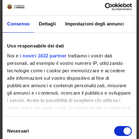
COMMISSIONI
UFFICI E STRUTTURE DI SERVIZIO
Consenso
Dettagli
Impostazioni degli annunci
In
SERVIZI DI SEGRETERIA STUDENTI
STRUTTURE DEL DIPARTIMENTO
Uso responsabile dei dati
Noi e
i nostri 1022 partner
trattiamo i vostri dati
BIBLIOTECHE
personali, ad esempio il vostro numero IP, utilizzando
tecnologie come i cookie per memorizzare e accedere
CENTRI
alle informazioni sul vostro dispositivo al fine di
pubblicare annunci e contenuti personalizzati, misurare
LABORATORI
gli annunci e i contenuti, ricercare il pubblico e sviluppare
APsyM Lab
i servizi. Avete la possibilità di scegliere chi utilizza i
vostri dati e per quali scopi. Le vostre scelte in materia di
FamilyLivesLab
privacy sono applicabili solo su questa proprietà digitale
Laboratorio TiLT - Territori in Libera Transizione
in cui avete effettuato le vostre scelte. È possibile
Selezione
QRlab - Qualitative Research Laboratory
modificare o revocare il proprio consenso in qualsiasi
Necessari
del
NPSY-Lab.VR, Laboratory of Neuropsychology
momento dalla Dichiarazione sui cookie o facendo clic