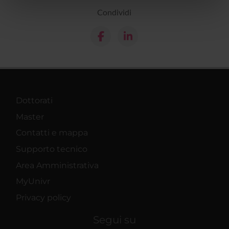
nostri partner che si occupano di analisi dei dati web,
Condividi
pubblicità e social media, i quali potrebbero combinarle
con altre informazioni che hai fornito loro o che hanno
raccolto dal tuo utilizzo dei loro servizi.
Dottorati
Master
Contatti e mappa
Supporto tecnico
Area Amministrativa
MyUnivr
Privacy policy
Segui su