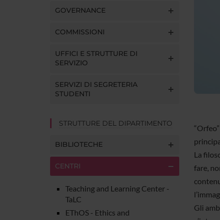
GOVERNANCE
COMMISSIONI
UFFICI E STRUTTURE DI
SERVIZIO
SERVIZI DI SEGRETERIA
STUDENTI
STRUTTURE DEL DIPARTIMENTO
“Orfeo”
principa
BIBLIOTECHE
La filos
CENTRI
fare, no
contenut
Teaching and Learning Center -
l’immagi
TaLC
Gli ambi
EThOS - Ethics and