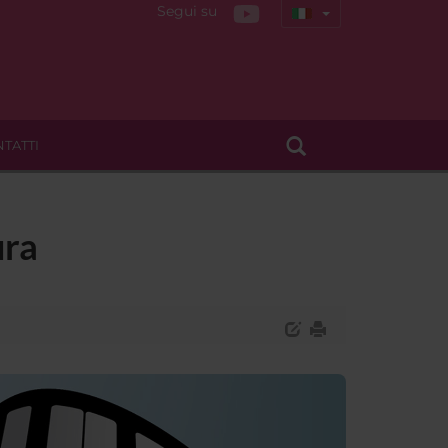
Segui su
TATTI
ura