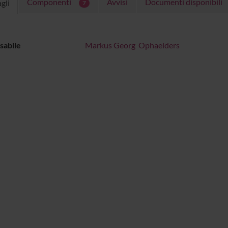
Componenti
Avvisi
Documenti disponibili
gli
7
sabile
Markus Georg Ophaelders