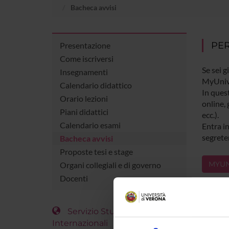
Bacheca avvisi
PER
Presentazione
Come iscriversi
Se sei g
Insegnamenti
MyUniv
Calendario didattico
In quest
Orario lezioni
online, 
Piani didattici
ecc.).
Calendario esami
Entra in
segreter
Bacheca avvisi
Proposte tesi e stage
MYUN
Organi collegiali e di governo
Docenti
Servizio Studenti
Internazionali