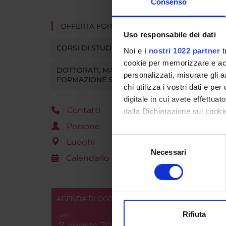
Consenso
OFFERTA FORMATIVA
Uso responsabile dei dati
CORSI DI STUDIO
Noi e
i nostri 1022 partner
t
cookie per memorizzare e acce
DOTTORATI, MASTER E
personalizzati, misurare gli an
FORMAZIONE SUPERIORE
chi utilizza i vostri dati e pe
digitale in cui avete effettua
Contatti
dalla Dichiarazione sui cookie
Persone
Con il tuo consenso, vorrem
Selezione
Luoghi
raccogliere informazi
Necessari
del
Calendario
Identificare il tuo di
consenso
digitali).
Approfondisci come vengono el
AGENDA DI OGGI
modificare o ritirare il tuo 
Rifiuta
ven
Utilizziamo i cookie per perso
7 agosto 2026