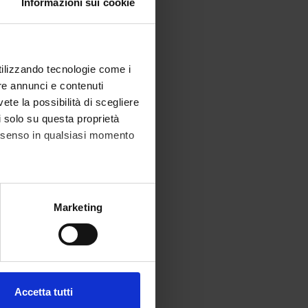
Informazioni sui cookie
utilizzando tecnologie come i
re annunci e contenuti
vete la possibilità di scegliere
li solo su questa proprietà
consenso in qualsiasi momento
alche metro,
Marketing
e specifiche (impronte
ezione dettagli
. Puoi
Accetta tutti
l media e per analizzare il