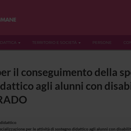
IDATTICA
TERRITORIO E SOCIETÀ
PERSONE
CON
er il conseguimento della sp
dattico agli alunni con disabi
GRADO
 didattico
cializzazione per le attività di sostegno didattico agli alunni con disa