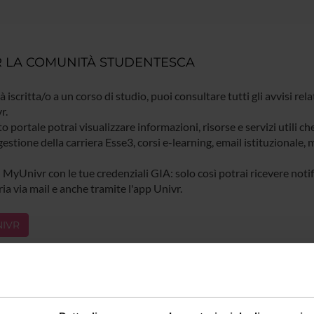
 LA COMUNITÀ STUDENTESCA
ià iscritta/o a un corso di studio, puoi consultare tutti gli avvisi rela
r.
o portale potrai visualizzare informazioni, risorse e servizi utili ch
gestione della carriera Esse3, corsi e-learning, email istituzionale
 MyUnivr con le tue credenziali GIA: solo così potrai ricevere notific
ia via mail e anche tramite l'app Univr.
IVR