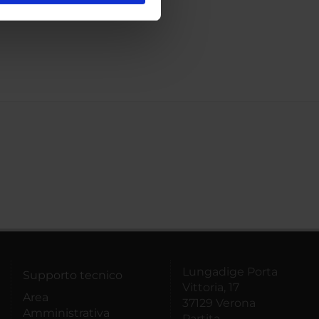
ostri partner che si occupano
azioni che hai fornito loro o
Lungadige Porta
Supporto tecnico
Vittoria, 17
Area
37129 Verona
Amministrativa
Partita