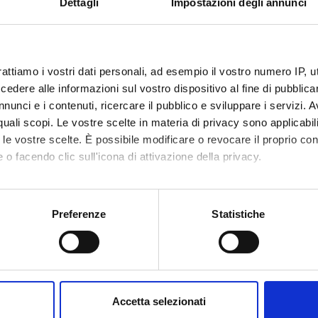
Dettagli
Impostazioni degli annunci
rattiamo i vostri dati personali, ad esempio il vostro numero IP, 
dere alle informazioni sul vostro dispositivo al fine di pubblica
nunci e i contenuti, ricercare il pubblico e sviluppare i servizi. A
r quali scopi. Le vostre scelte in materia di privacy sono applicabi
to le vostre scelte. È possibile modificare o revocare il proprio 
 o facendo clic sull'icona di attivazione della privacy.
mo anche:
oni sulla tua posizione geografica, con un'approssimazione di qu
Preferenze
Statistiche
spositivo, scansionandolo attivamente alla ricerca di caratteristich
aborati i tuoi dati personali e imposta le tue preferenze nella
s
consenso in qualsiasi momento dalla Dichiarazione sui cookie.
Accetta selezionati
nalizzare contenuti ed annunci, per fornire funzionalità dei socia