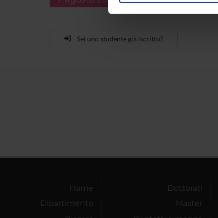
nostro traffico. Condividiamo 
di analisi dei dati web, pubbl
che hanno raccolto dal tuo uti
Sei uno studente già iscritto?
Home
Dottorati
Dipartimento
Master