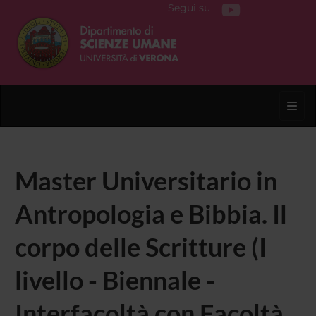
Segui su
Toggl
Master Universitario in
Antropologia e Bibbia. Il
corpo delle Scritture (I
livello - Biennale -
Interfacoltà con Facoltà