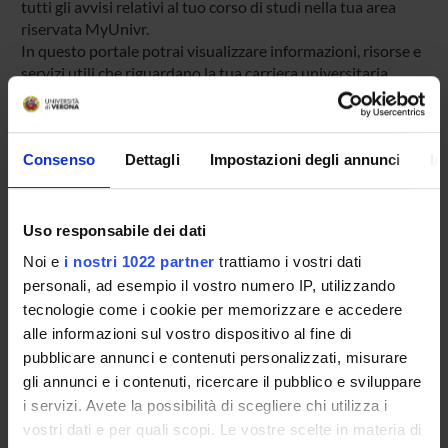
tutti gli avvisi relativi al tuo corso di studi nella tua area
riservata MyUnivr.
In questo portale potrai visualizzare informazioni, risorse e
servizi utili che riguardano la tua carriera universitaria
(libretto online, gestione della carriera Esse3, corsi e-
learning, email istituzionale, modulistica di segreteria,
procedure amministrative, ecc.).
Consenso
Dettagli
Impostazioni degli annunci
In
Entra in MyUnivr con le tue credenziali GIA: solo così
potrai ricevere notifica di tutti gli avvisi dei tuoi docenti e
della tua segreteria via mail e anche tramite l'app Univr.
Uso responsabile dei dati
MYUNIVR
Noi e
i nostri 1022 partner
trattiamo i vostri dati
personali, ad esempio il vostro numero IP, utilizzando
tecnologie come i cookie per memorizzare e accedere
alle informazioni sul vostro dispositivo al fine di
Come iscriversi e Requisiti di ammissione
pubblicare annunci e contenuti personalizzati, misurare
Piani didattici
gli annunci e i contenuti, ricercare il pubblico e sviluppare
Calendario didattico
i servizi. Avete la possibilità di scegliere chi utilizza i
Insegnamenti
vostri dati e per quali scopi. Le vostre scelte in materia di