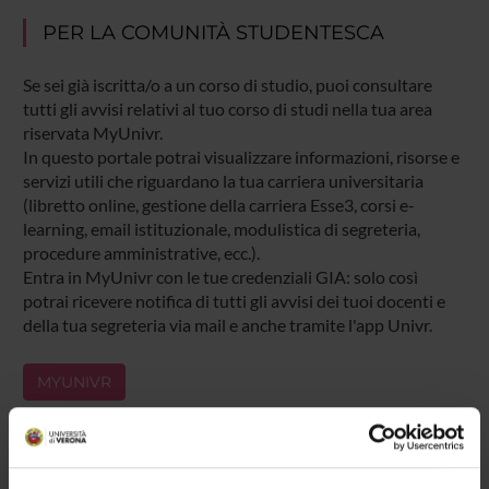
PER LA COMUNITÀ STUDENTESCA
Se sei già iscritta/o a un corso di studio, puoi consultare
tutti gli avvisi relativi al tuo corso di studi nella tua area
riservata MyUnivr.
In questo portale potrai visualizzare informazioni, risorse e
servizi utili che riguardano la tua carriera universitaria
(libretto online, gestione della carriera Esse3, corsi e-
learning, email istituzionale, modulistica di segreteria,
procedure amministrative, ecc.).
Entra in MyUnivr con le tue credenziali GIA: solo così
potrai ricevere notifica di tutti gli avvisi dei tuoi docenti e
della tua segreteria via mail e anche tramite l'app Univr.
MYUNIVR
Presentazione