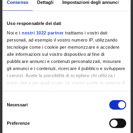
Consenso
Dettagli
Impostazioni degli annunci
In
Come iscriversi
Insegnamenti
Calendario didattico
Uso responsabile dei dati
Orario lezioni
Noi e
i nostri 1022 partner
trattiamo i vostri dati
Piani didattici
personali, ad esempio il vostro numero IP, utilizzando
Calendario esami
tecnologie come i cookie per memorizzare e accedere
Bacheca avvisi
alle informazioni sul vostro dispositivo al fine di
Proposte tesi e stage
pubblicare annunci e contenuti personalizzati, misurare
Organi collegiali e di governo
gli annunci e i contenuti, ricercare il pubblico e sviluppare
Docenti
i servizi. Avete la possibilità di scegliere chi utilizza i
vostri dati e per quali scopi. Le vostre scelte in materia di
privacy sono applicabili solo su questa proprietà digitale
OFFERTA FORMATIVA
in cui avete effettuato le vostre scelte. È possibile
Selezione
modificare o revocare il proprio consenso in qualsiasi
Necessari
del
CORSI DI STUDIO
momento dalla Dichiarazione sui cookie o facendo clic
consenso
sull'icona di attivazione della privacy.
DOTTORATI, MASTER E FORMAZIONE SUPERIORE
Preferenze
Con il tuo consenso, vorremmo anche: