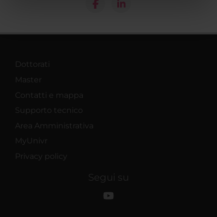
nostri partner che si occupano di analisi dei dati web,
pubblicità e social media, i quali potrebbero combinarle
con altre informazioni che hai fornito loro o che hanno
raccolto dal tuo utilizzo dei loro servizi.
Dottorati
Master
Contatti e mappa
Supporto tecnico
Area Amministrativa
MyUnivr
Privacy policy
Segui su