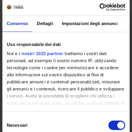
MYUNIVR
Consenso
Dettagli
Impostazioni degli annunci
In
Presentazione
Uso responsabile dei dati
Come iscriversi
Noi e
i nostri 1022 partner
trattiamo i vostri dati
Insegnamenti
personali, ad esempio il vostro numero IP, utilizzando
Calendario didattico
tecnologie come i cookie per memorizzare e accedere
Orario lezioni
alle informazioni sul vostro dispositivo al fine di
Piani didattici
pubblicare annunci e contenuti personalizzati, misurare
Calendario esami
gli annunci e i contenuti, ricercare il pubblico e sviluppare
Bacheca avvisi
i servizi. Avete la possibilità di scegliere chi utilizza i
Proposte tesi e stage
vostri dati e per quali scopi. Le vostre scelte in materia di
Organi collegiali e di governo
privacy sono applicabili solo su questa proprietà digitale
Docenti
in cui avete effettuato le vostre scelte. È possibile
Selezione
modificare o revocare il proprio consenso in qualsiasi
Necessari
del
momento dalla Dichiarazione sui cookie o facendo clic