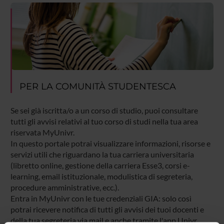
PER LA COMUNITÀ STUDENTESCA
Se sei già iscritta/o a un corso di studio, puoi consultare
tutti gli avvisi relativi al tuo corso di studi nella tua area
riservata MyUnivr.
In questo portale potrai visualizzare informazioni, risorse e
servizi utili che riguardano la tua carriera universitaria
(libretto online, gestione della carriera Esse3, corsi e-
learning, email istituzionale, modulistica di segreteria,
procedure amministrative, ecc.).
Entra in MyUnivr con le tue credenziali GIA: solo così
potrai ricevere notifica di tutti gli avvisi dei tuoi docenti e
della tua segreteria via mail e anche tramite l'app Univr.