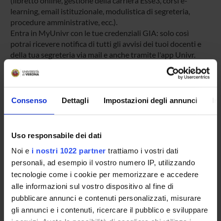
(libretto online, gestione della carriera Esse3, corsi e-
learning, email istituzionale, modulistica di segreteria,
procedure amministrative, ecc.).
Entra in MyUnivr con le tue credenziali GIA: solo così
potrai ricevere notifica di tutti gli avvisi dei tuoi docenti e
della tua segreteria via mail e anche tramite l'app Univr.
MYUNIVR
Consenso
Dettagli
Impostazioni degli annunci
In
Presentazione
Uso responsabile dei dati
Come iscriversi
Noi e
i nostri 1022 partner
trattiamo i vostri dati
Preparati con Univr
personali, ad esempio il vostro numero IP, utilizzando
Conoscenze iniziali - Saperi Minimi (OFA)
tecnologie come i cookie per memorizzare e accedere
Insegnamenti
alle informazioni sul vostro dispositivo al fine di
Calendario didattico
pubblicare annunci e contenuti personalizzati, misurare
Orario lezioni
gli annunci e i contenuti, ricercare il pubblico e sviluppare
Piani didattici