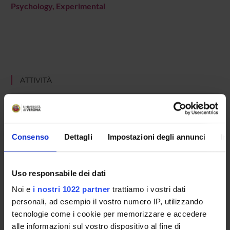
Psychology, Experimental
ATTIVITÀ
AREE DI RICERCA
GRUPPI DI RICERCA
Consenso
Dettagli
Impostazioni degli annunci
In
DOTTORATI DI RICERCA
STRUTTURE
Uso responsabile dei dati
Noi e
i nostri 1022 partner
trattiamo i vostri dati
BIBLIOTECHE
personali, ad esempio il vostro numero IP, utilizzando
tecnologie come i cookie per memorizzare e accedere
CENTRI
alle informazioni sul vostro dispositivo al fine di