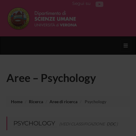
Segui su
Toggl
Aree – Psychology
Home
Ricerca
Aree di ricerca
Psychology
PSYCHOLOGY
(VEDI CLASSIFICAZIONE
DDC
)