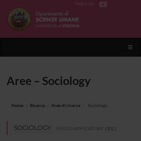
Segui su
Toggl
Aree – Sociology
Home
Ricerca
Aree di ricerca
Sociology
SOCIOLOGY
(VEDI CLASSIFICAZIONE
DDC
)