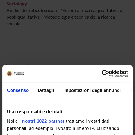
Sociology
Analisi dei reticoli sociali - Metodi di ricerca qualitativa e
post-qualitativa - Metodologia e tecnica della ricerca
sociale
ATTIVITÀ
AREE DI RICERCA
Consenso
Dettagli
Impostazioni degli annunci
In
GRUPPI DI RICERCA
DOTTORATI DI RICERCA
Uso responsabile dei dati
Noi e
i nostri 1022 partner
trattiamo i vostri dati
STRUTTURE
personali, ad esempio il vostro numero IP, utilizzando
BIBLIOTECHE