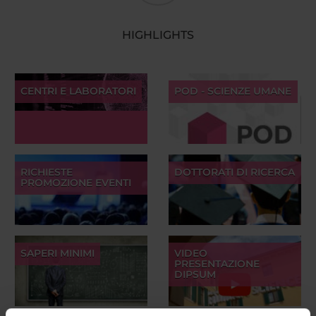
HIGHLIGHTS
CENTRI E LABORATORI
POD - SCIENZE UMANE
RICHIESTE
DOTTORATI DI RICERCA
PROMOZIONE EVENTI
SAPERI MINIMI
VIDEO
PRESENTAZIONE
DIPSUM