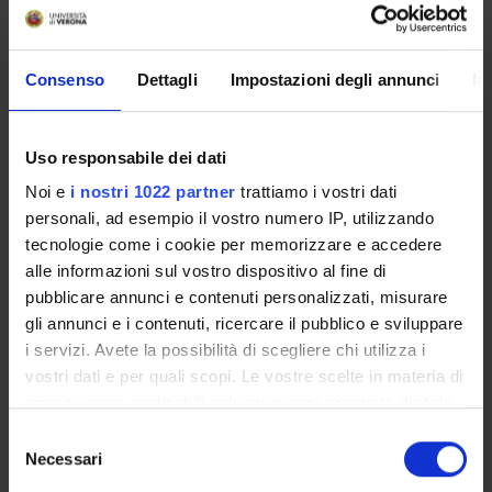
VIDEOTECA "PIETRO
MOBILITÀ
ROVEDA"
INTERNAZIONALE
Consenso
Dettagli
Impostazioni degli annunci
In
VIDEO EVENTI TERZA
Uso responsabile dei dati
MISSIONE
Noi e
i nostri 1022 partner
trattiamo i vostri dati
personali, ad esempio il vostro numero IP, utilizzando
tecnologie come i cookie per memorizzare e accedere
alle informazioni sul vostro dispositivo al fine di
pubblicare annunci e contenuti personalizzati, misurare
gli annunci e i contenuti, ricercare il pubblico e sviluppare
i servizi. Avete la possibilità di scegliere chi utilizza i
vostri dati e per quali scopi. Le vostre scelte in materia di
PRIMO PIANO
privacy sono applicabili solo su questa proprietà digitale
in cui avete effettuato le vostre scelte. È possibile
Selezione
modificare o revocare il proprio consenso in qualsiasi
Necessari
Open Day, incontro informativo Master Supervisione
del
momento dalla Dichiarazione sui cookie o facendo clic
Servizi Sociali
consenso