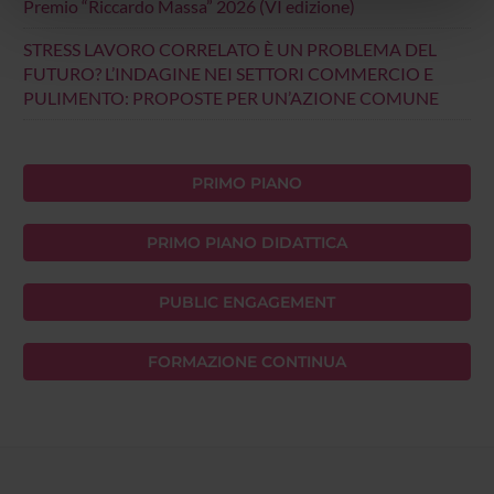
Premio “Riccardo Massa” 2026 (VI edizione)
nostri partner che si occupano di analisi dei dati web,
pubblicità e social media, i quali potrebbero combinarle
STRESS LAVORO CORRELATO È UN PROBLEMA DEL
con altre informazioni che hai fornito loro o che hanno
FUTURO? L’INDAGINE NEI SETTORI COMMERCIO E
raccolto dal tuo utilizzo dei loro servizi.
PULIMENTO: PROPOSTE PER UN’AZIONE COMUNE
PRIMO PIANO
PRIMO PIANO DIDATTICA
PUBLIC ENGAGEMENT
FORMAZIONE CONTINUA