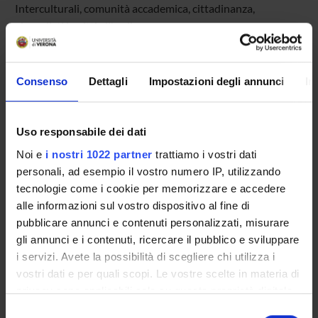
Interculturali, comunità accademica, cittadinanza,
giornalisti iscritti all'ordine.
Evento in modalita duale
Consenso
Dettagli
Impostazioni degli annunci
In
Uso responsabile dei dati
TITLE
FORMAT (LANGUAGE, SIZE, PUBLICATION DATE)
Noi e
i nostri 1022 partner
trattiamo i vostri dati
Programma
jpeg (it, 1075 KB, 10/06/26)
personali, ad esempio il vostro numero IP, utilizzando
tecnologie come i cookie per memorizzare e accedere
alle informazioni sul vostro dispositivo al fine di
pubblicare annunci e contenuti personalizzati, misurare
Programme Director
gli annunci e i contenuti, ricercare il pubblico e sviluppare
Agostino Portera
i servizi. Avete la possibilità di scegliere chi utilizza i
External reference
vostri dati e per quali scopi. Le vostre scelte in materia di
Publication date
privacy sono applicabili solo su questa proprietà digitale
June 10, 2026
in cui avete effettuato le vostre scelte. È possibile
Selezione