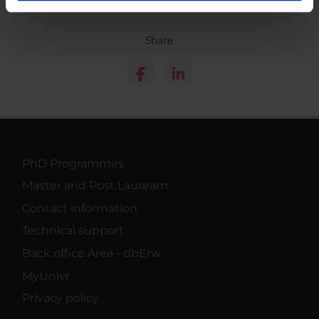
analizzare il nostro traffico. Condividiamo inoltre
informazioni sul modo in cui utilizzi il nostro sito con i
nostri partner che si occupano di analisi dei dati web,
Share
pubblicità e social media, i quali potrebbero combinarle
con altre informazioni che hai fornito loro o che hanno
raccolto dal tuo utilizzo dei loro servizi.
PhD Programmes
Master and Post Lauream
Contact information
Technical support
Back office Area - dbErw
MyUnivr
Privacy policy