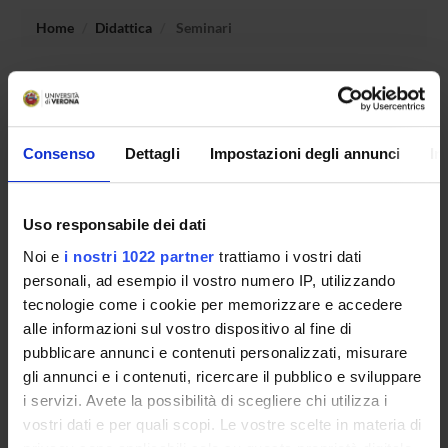
Home
Didattica
Seminari
Non è stato trovato alcun seminario relativo
all'insegnamento Filosofia della scuola e ricerca educativa.
Consenso
Dettagli
Impostazioni degli annunci
In
OFFERTA FORMATIVA
Uso responsabile dei dati
CORSI DI STUDIO
Noi e
i nostri 1022 partner
trattiamo i vostri dati
personali, ad esempio il vostro numero IP, utilizzando
DOTTORATI, MASTER E FORMAZIONE SUPERIORE
tecnologie come i cookie per memorizzare e accedere
alle informazioni sul vostro dispositivo al fine di
Contatti
pubblicare annunci e contenuti personalizzati, misurare
Persone
gli annunci e i contenuti, ricercare il pubblico e sviluppare
Luoghi
i servizi. Avete la possibilità di scegliere chi utilizza i
vostri dati e per quali scopi. Le vostre scelte in materia di
Calendario