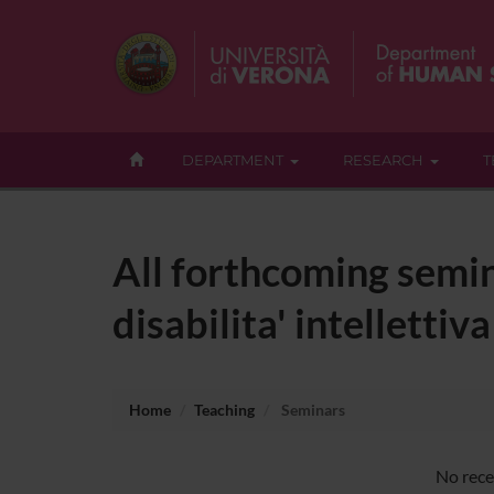
DEPARTMENT
RESEARCH
T
All forthcoming semin
disabilita' intelletti
Home
Teaching
Seminars
No recen