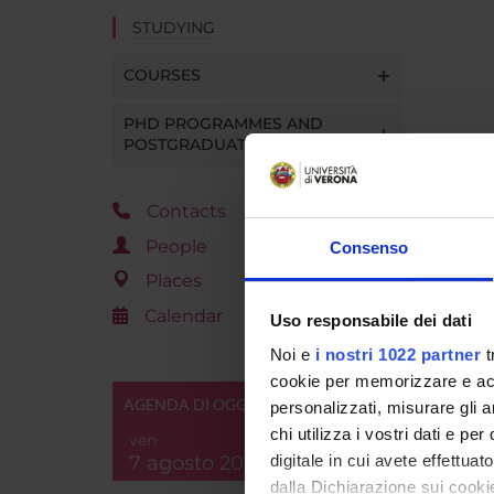
STUDYING
COURSES
PHD PROGRAMMES AND
POSTGRADUATE TRAINING
Contacts
People
Consenso
Places
Calendar
Uso responsabile dei dati
Noi e
i nostri 1022 partner
t
cookie per memorizzare e acce
AGENDA DI OGGI
personalizzati, misurare gli an
chi utilizza i vostri dati e pe
ven
7 agosto 2026
digitale in cui avete effettua
dalla Dichiarazione sui cookie