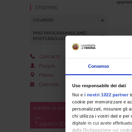
appren
STUDYING
COURSES
PHD PROGRAMMES AND
POSTGRADUATE TRAINING
Contacts
People
Consenso
Places
Calendar
Uso responsabile dei dati
Noi e
i nostri 1022 partner
t
cookie per memorizzare e acce
AGENDA DI OGGI
personalizzati, misurare gli an
chi utilizza i vostri dati e pe
ven
7 agosto 2026
digitale in cui avete effettua
dalla Dichiarazione sui cookie