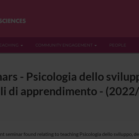
EACHING
COMMUNITY ENGAGEMENT
PEOPLE
rs - Psicologia dello svilup
lli di apprendimento - (2022
t seminar found relating to teaching Psicologia dello sviluppo, del