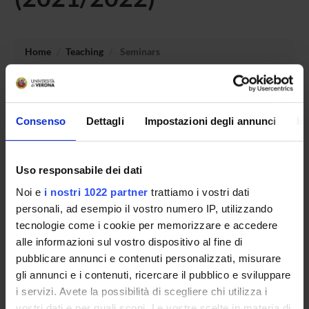
Home
Teaching
Seminars
No recent seminar found relating to teaching Planning and
documentation of socio-educational work.
Consenso
Dettagli
Impostazioni degli annunci
In
Uso responsabile dei dati
STUDYING
Noi e
i nostri 1022 partner
trattiamo i vostri dati
COURSES
personali, ad esempio il vostro numero IP, utilizzando
tecnologie come i cookie per memorizzare e accedere
PHD PROGRAMMES AND POSTGRADUATE
alle informazioni sul vostro dispositivo al fine di
TRAINING
pubblicare annunci e contenuti personalizzati, misurare
gli annunci e i contenuti, ricercare il pubblico e sviluppare
Contacts
i servizi. Avete la possibilità di scegliere chi utilizza i
People
vostri dati e per quali scopi. Le vostre scelte in materia di