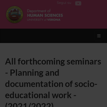
Segui su
Toggl
All forthcoming seminars
- Planning and
documentation of socio-
educational work -
(2021/2022)