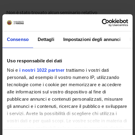
Non è stato trovato alcun seminario relativo
all'insegnamento Storia medievale.
Consenso
Dettagli
Impostazioni degli annunci
In
OFFERTA FORMATIVA
CORSI DI STUDIO
Uso responsabile dei dati
Noi e
i nostri 1022 partner
trattiamo i vostri dati
DOTTORATI, MASTER E FORMAZIONE SUPERIORE
personali, ad esempio il vostro numero IP, utilizzando
tecnologie come i cookie per memorizzare e accedere
Contatti
alle informazioni sul vostro dispositivo al fine di
Persone
pubblicare annunci e contenuti personalizzati, misurare
gli annunci e i contenuti, ricercare il pubblico e sviluppare
Luoghi
i servizi. Avete la possibilità di scegliere chi utilizza i
Calendario
vostri dati e per quali scopi. Le vostre scelte in materia di
privacy sono applicabili solo su questa proprietà digitale