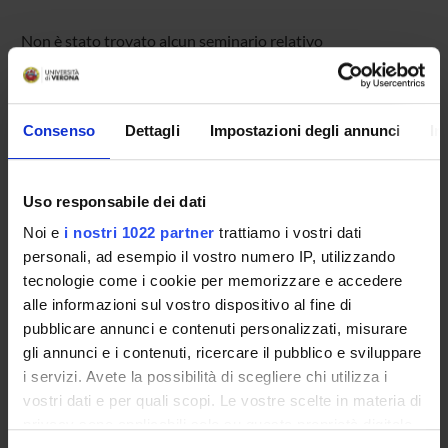
Non è stato trovato alcun seminario relativo
all'insegnamento Storia della filosofia 2.
Consenso
Dettagli
Impostazioni degli annunci
In
OFFERTA FORMATIVA
CORSI DI STUDIO
Uso responsabile dei dati
Noi e
i nostri 1022 partner
trattiamo i vostri dati
DOTTORATI, MASTER E FORMAZIONE SUPERIORE
personali, ad esempio il vostro numero IP, utilizzando
tecnologie come i cookie per memorizzare e accedere
Contatti
alle informazioni sul vostro dispositivo al fine di
Persone
pubblicare annunci e contenuti personalizzati, misurare
gli annunci e i contenuti, ricercare il pubblico e sviluppare
Luoghi
i servizi. Avete la possibilità di scegliere chi utilizza i
Calendario
vostri dati e per quali scopi. Le vostre scelte in materia di
privacy sono applicabili solo su questa proprietà digitale