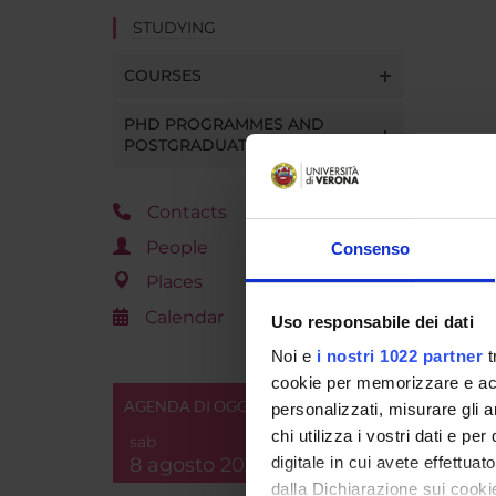
STUDYING
COURSES
PHD PROGRAMMES AND
POSTGRADUATE TRAINING
Contacts
People
Consenso
Places
Calendar
Uso responsabile dei dati
Noi e
i nostri 1022 partner
t
cookie per memorizzare e acce
AGENDA DI OGGI
personalizzati, misurare gli an
chi utilizza i vostri dati e pe
sab
8 agosto 2026
digitale in cui avete effettua
dalla Dichiarazione sui cookie