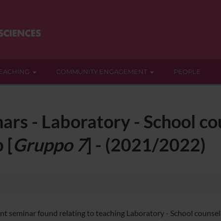
EACHING
COMMUNITY ENGAGEMENT
PEOPLE
ars - Laboratory - School cou
 [
Gruppo 7
] - (2021/2022)
nt seminar found relating to teaching Laboratory - School counselli