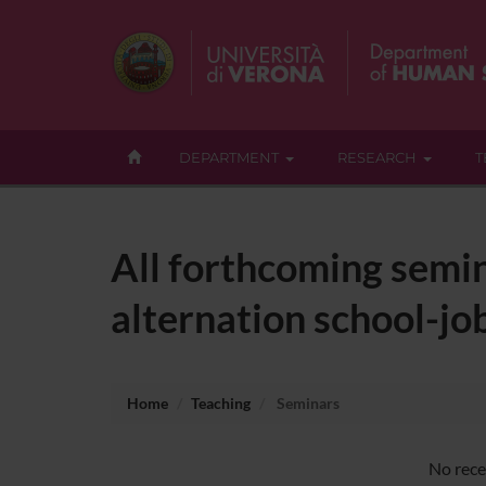
DEPARTMENT
RESEARCH
T
All forthcoming semin
alternation school-job
Home
Teaching
Seminars
No rece