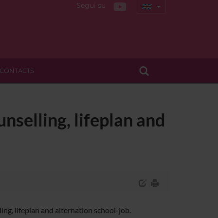
Segui su
CONTACTS
nselling, lifeplan and
ng, lifeplan and alternation school-job.