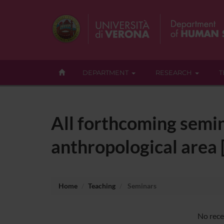
DEPARTMENT
RESEARCH
T
All forthcoming semin
anthropological area 
Home
Teaching
Seminars
No rece