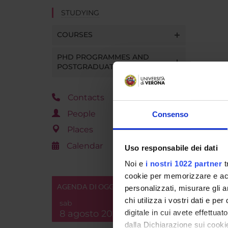
STUDYING
COURSES
PHD PROGRAMMES AND
POSTGRADUATE TRAINING
Contacts
People
Consenso
Places
Calendar
Uso responsabile dei dati
Noi e
i nostri 1022 partner
t
cookie per memorizzare e acce
AGENDA DI OGGI
personalizzati, misurare gli an
chi utilizza i vostri dati e pe
sab
8 agosto 2026
digitale in cui avete effettua
dalla Dichiarazione sui cookie