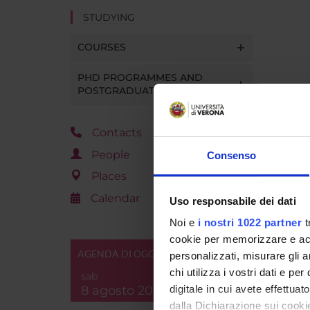
STUDYING
COURSES
PHD PROGRAMMES AND
POSTGRADUATE TRAINING
Contacts
People
Consenso
Places
Calendar
Uso responsabile dei dati
Noi e
i nostri 1022 partner
t
cookie per memorizzare e acce
AGENDA DI OGGI
personalizzati, misurare gli an
chi utilizza i vostri dati e pe
sab
8 agosto 2026
digitale in cui avete effettua
dalla Dichiarazione sui cookie