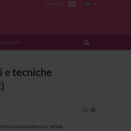
Segui su
CONTACTS
i e tecniche
)
cniche comunicative non verbali.