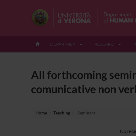
DEPARTMENT
RESEARCH
T
All forthcoming semin
comunicative non verb
Home
Teaching
Seminars
No rece